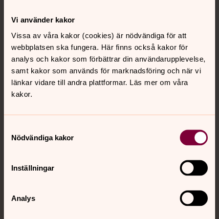
Kontakt
Vi använder kakor
Vissa av våra kakor (cookies) är nödvändiga för att
webbplatsen ska fungera. Här finns också kakor för
Kalender
analys och kakor som förbättrar din användarupplevelse,
samt kakor som används för marknadsföring och när vi
länkar vidare till andra plattformar. Läs mer om våra
Hitta snabbt
kakor.
Sociala kanaler
Samtyckesval
Nödvändiga kakor
Inställningar
Analys
Jourhavande präst