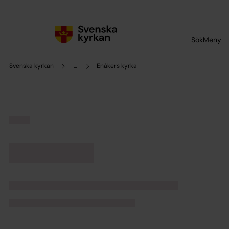
Till innehållet
Till undermeny
Sök
Meny
Svenska kyrkan
...
Enåkers kyrka