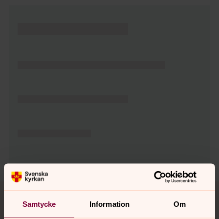
Tillbaka till toppen
Tillbaka till innehållet
Samtycke
Information
Om