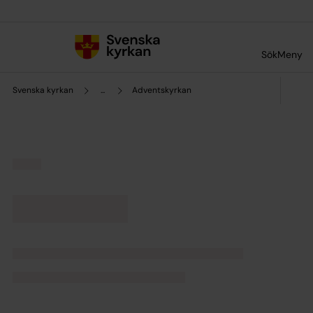
Till innehållet
Till undermeny
Sök
Meny
Svenska kyrkan
...
Adventskyrkan