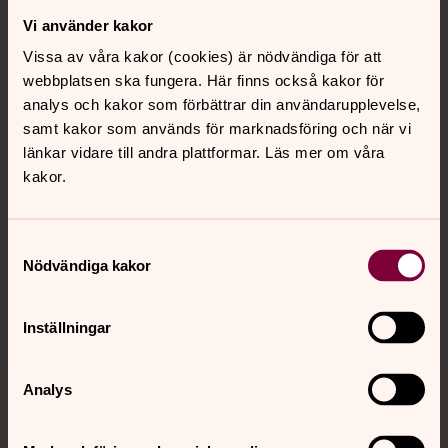
Vi använder kakor
Kontakt
Vissa av våra kakor (cookies) är nödvändiga för att
webbplatsen ska fungera. Här finns också kakor för
Kalender
analys och kakor som förbättrar din användarupplevelse,
samt kakor som används för marknadsföring och när vi
länkar vidare till andra plattformar. Läs mer om våra
kakor.
Hitta snabbt
Samtyckesval
Sociala kanaler
Nödvändiga kakor
Inställningar
Analys
Jourhavande präst