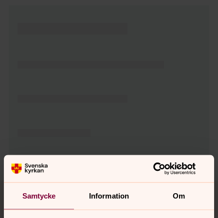
Tillbaka till toppen
Tillbaka till innehållet
Samtycke
Information
Om