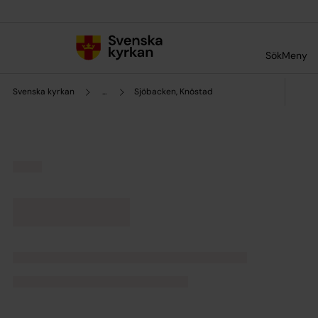
Till innehållet
Till undermeny
Sök
Meny
Svenska kyrkan
...
Sjöbacken, Knöstad