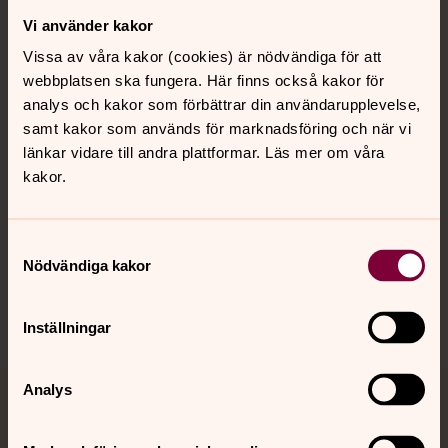
Vi använder kakor
Kontakt
Vissa av våra kakor (cookies) är nödvändiga för att
webbplatsen ska fungera. Här finns också kakor för
Kalender
analys och kakor som förbättrar din användarupplevelse,
samt kakor som används för marknadsföring och när vi
länkar vidare till andra plattformar. Läs mer om våra
kakor.
Hitta snabbt
Samtyckesval
Sociala kanaler
Nödvändiga kakor
Inställningar
Analys
Jourhavande präst