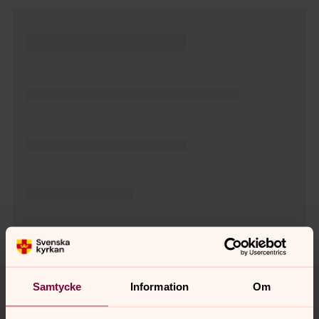
Tillbaka till toppen
Tillbaka till innehållet
Samtycke
Information
Om