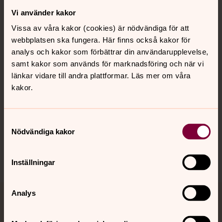
Vi använder kakor
Kontakt
Vissa av våra kakor (cookies) är nödvändiga för att
webbplatsen ska fungera. Här finns också kakor för
Kalender
analys och kakor som förbättrar din användarupplevelse,
samt kakor som används för marknadsföring och när vi
länkar vidare till andra plattformar. Läs mer om våra
kakor.
Hitta snabbt
Samtyckesval
Sociala kanaler
Nödvändiga kakor
Inställningar
Analys
Jourhavande präst