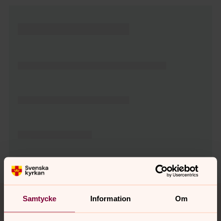
Tillbaka till toppen
Tillbaka till innehållet
Samtycke
Information
Om