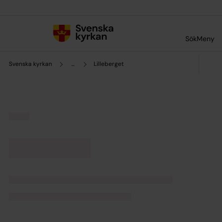
Till innehållet
Till undermeny
Sök
Meny
Svenska kyrkan
...
Lilleberget