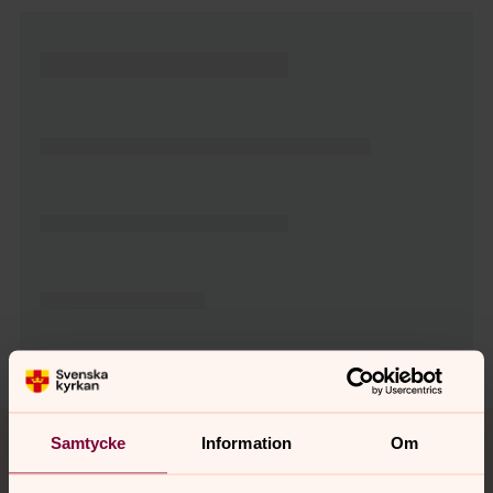
Tillbaka till toppen
Tillbaka till innehållet
Samtycke
Information
Om