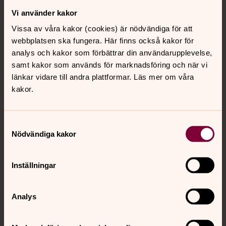
Vi använder kakor
Kontakt
Vissa av våra kakor (cookies) är nödvändiga för att
webbplatsen ska fungera. Här finns också kakor för
Kalender
analys och kakor som förbättrar din användarupplevelse,
samt kakor som används för marknadsföring och när vi
länkar vidare till andra plattformar. Läs mer om våra
kakor.
Hitta snabbt
Samtyckesval
Sociala kanaler
Nödvändiga kakor
Inställningar
Analys
Jourhavande präst