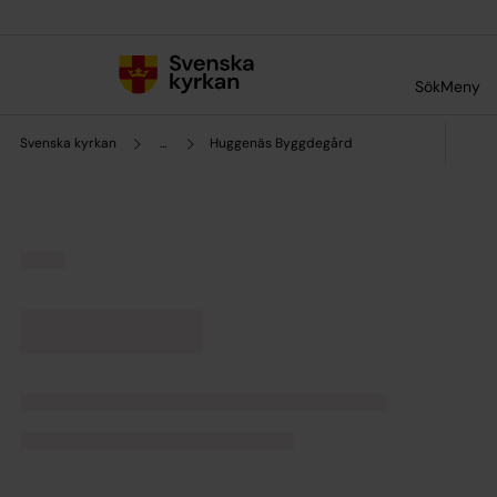
Till innehållet
Till undermeny
Sök
Meny
Svenska kyrkan
...
Huggenäs Byggdegård