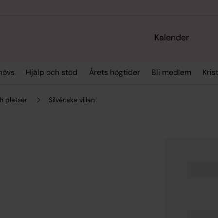
Kalender
hövs
Hjälp och stöd
Årets högtider
Bli medlem
Kris
h platser
Silvénska villan