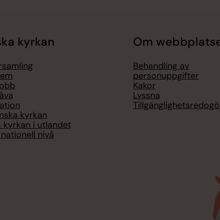
ka kyrkan
Om webbplats
örsamling
Behandling av
lem
personuppgifter
jobb
Kakor
åva
Lyssna
ation
Tillgänglighetsredogö
nska kyrkan
 kyrkan i utlandet
nationell nivå