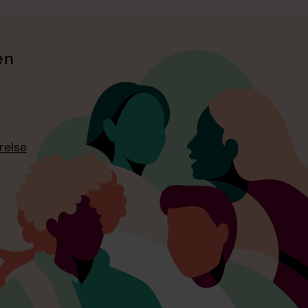
en
relse