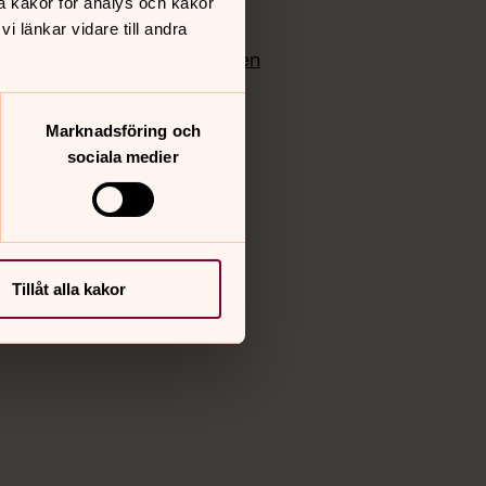
å kakor för analys och kakor
edlem
Instagram
 länkar vidare till andra
Vimeo
yrkan
Bloggportalen
Marknadsföring och
sociala medier
Tillåt alla kakor