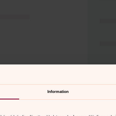
Information
er
Hitta snabbt
Hjälp och stöd
 11.00