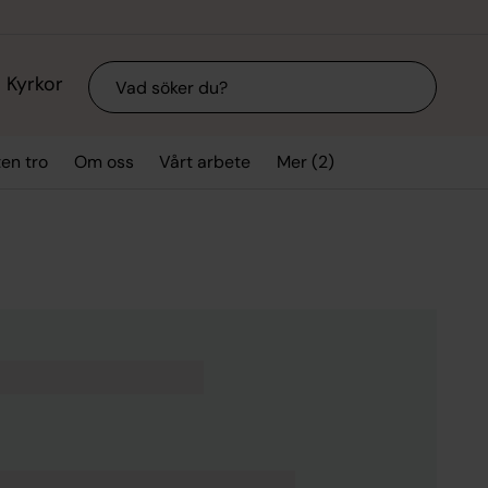
Sök
Kyrkor
Mer (2)
ten tro
Om oss
Vårt arbete