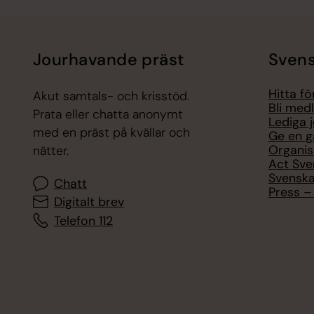
Jourhavande präst
Svens
Hitta f
Akut samtals- och krisstöd.
Bli med
Prata eller chatta anonymt
Lediga 
med en präst på kvällar och
Ge en g
Organis
nätter.
Act Sve
Svenska
Chatt
Press – 
Digitalt brev
Telefon 112