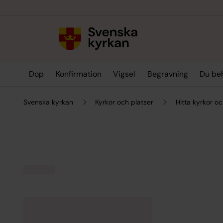
Till innehållet
Till undermeny
Dop
Konfirmation
Vigsel
Begravning
Du be
Svenska kyrkan
Kyrkor och platser
Hitta kyrkor oc