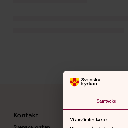
Tillbaka till toppen
Tillbaka till innehållet
Samtycke
Kontakt
Kalend
Vi använder kakor
Svenska kyrkan
11 augusti