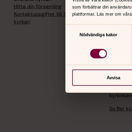
Hitta din församling
Livesänd
som förbättrar din användaru
kyrkokans
Kontaktuppgifter till Svenska
plattformar. Läs mer om våra
kyrkan
18 augusti
Samtyckesval
Livesänd
Nödvändiga kakor
kyrkokans
25 august
Livesänd
kyrkokans
Avvisa
1 septemb
Livesänd
kyrkokans
Se fler 