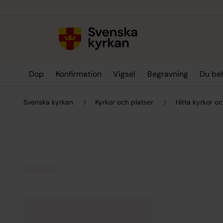
Till innehållet
Till undermeny
Dop
Konfirmation
Vigsel
Begravning
Du be
Svenska kyrkan
Kyrkor och platser
Hitta kyrkor oc