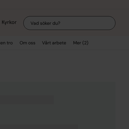
Sök
Kyrkor
Mer (2)
ten tro
Om oss
Vårt arbete