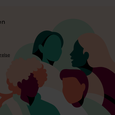
en
relse