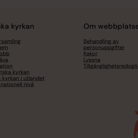
ka kyrkan
Om webbplats
örsamling
Behandling av
lem
personuppgifter
jobb
Kakor
åva
Lyssna
ation
Tillgänglighetsredogö
nska kyrkan
 kyrkan i utlandet
nationell nivå