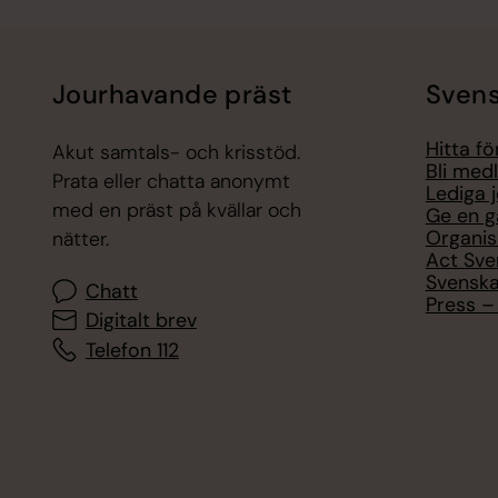
Jourhavande präst
Svens
Hitta f
Akut samtals- och krisstöd.
Bli med
Prata eller chatta anonymt
Lediga 
med en präst på kvällar och
Ge en g
Organis
nätter.
Act Sve
Svenska
Chatt
Press – 
Digitalt brev
Telefon 112