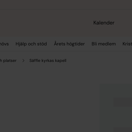
Kalender
hövs
Hjälp och stöd
Årets högtider
Bli medlem
Kris
h platser
Säffle kyrkas kapell