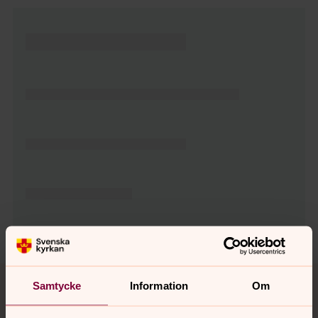
Tillbaka till toppen
Tillbaka till innehållet
Samtycke
Information
Om