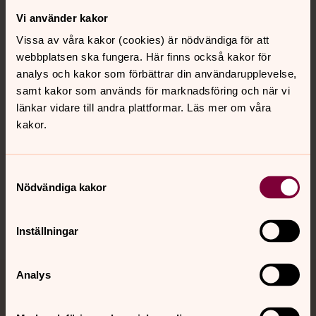
Vi använder kakor
Kontakt
Vissa av våra kakor (cookies) är nödvändiga för att
webbplatsen ska fungera. Här finns också kakor för
Kalender
analys och kakor som förbättrar din användarupplevelse,
samt kakor som används för marknadsföring och när vi
länkar vidare till andra plattformar. Läs mer om våra
kakor.
Hitta snabbt
Samtyckesval
Sociala kanaler
Nödvändiga kakor
Inställningar
Analys
Jourhavande präst