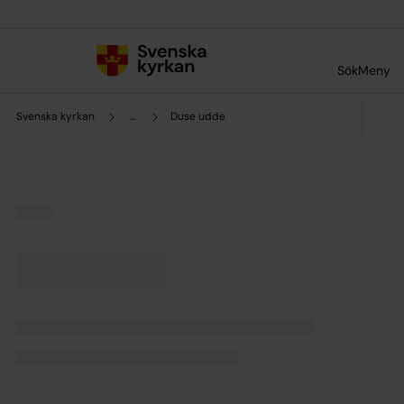
Till innehållet
Till undermeny
Sök
Meny
Svenska kyrkan
...
Duse udde