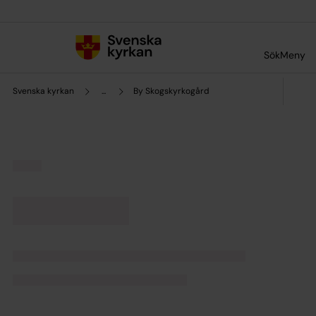
Till innehållet
Till undermeny
Sök
Meny
Svenska kyrkan
...
By Skogskyrkogård