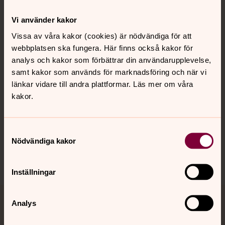
Kontakt
Vi använder kakor
Vissa av våra kakor (cookies) är nödvändiga för att
webbplatsen ska fungera. Här finns också kakor för
Kalender
analys och kakor som förbättrar din användarupplevelse,
samt kakor som används för marknadsföring och när vi
länkar vidare till andra plattformar. Läs mer om våra
Hitta snabbt
kakor.
Sociala kanaler
Samtyckesval
Nödvändiga kakor
Inställningar
Analys
Jourhavande präst