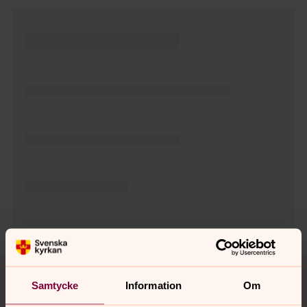
Tillbaka till toppen
Tillbaka till innehållet
Samtycke
Information
Om