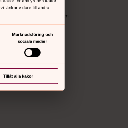
å kakor för analys och kakor
edlem
Instagram
 länkar vidare till andra
Vimeo
yrkan
Bloggportalen
Marknadsföring och
sociala medier
Tillåt alla kakor