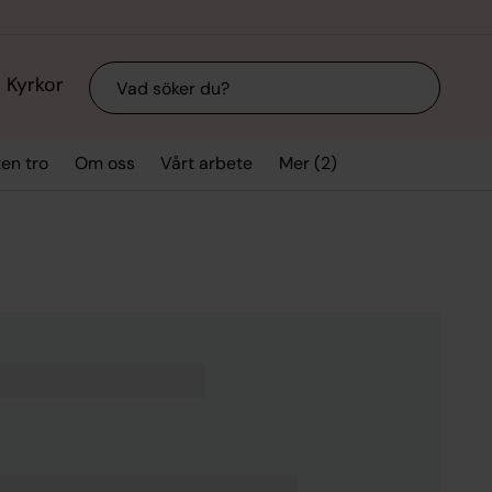
Sök
Kyrkor
Mer (2)
ten tro
Om oss
Vårt arbete