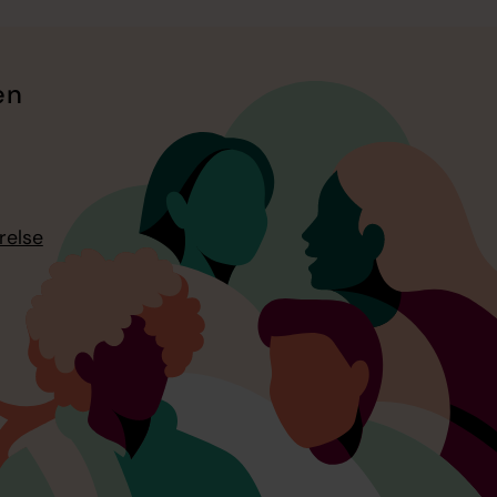
en
relse