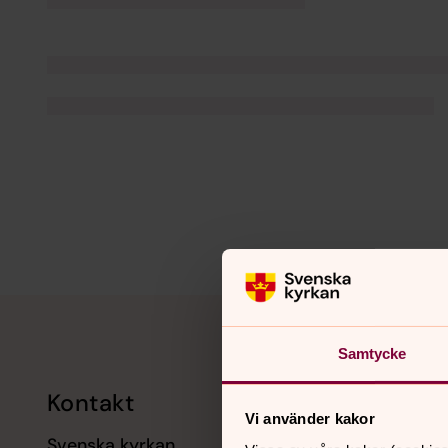
Tillbaka till toppen
Tillbaka till innehållet
Samtycke
Kontakt
Kalend
Vi använder kakor
Svenska kyrkan
11 augusti