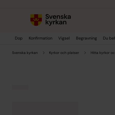
Till innehållet
Till undermeny
Dop
Konfirmation
Vigsel
Begravning
Du be
Svenska kyrkan
Kyrkor och platser
Hitta kyrkor oc