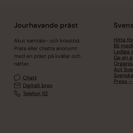
Jourhavande präst
Svens
Hitta f
Akut samtals- och krisstöd.
Bli med
Prata eller chatta anonymt
Lediga 
med en präst på kvällar och
Ge en g
Organis
nätter.
Act Sve
Svenska
Chatt
Press – 
Digitalt brev
Telefon 112