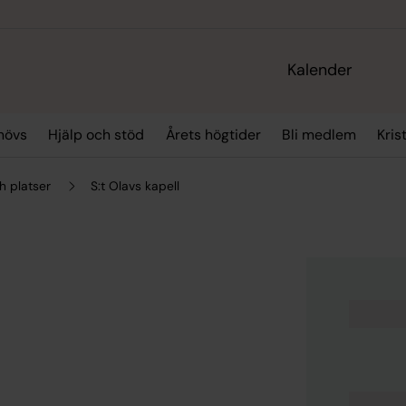
Kalender
hövs
Hjälp och stöd
Årets högtider
Bli medlem
Kris
h platser
S:t Olavs kapell