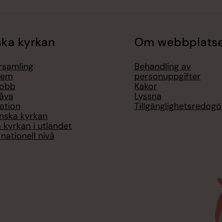
ka kyrkan
Om webbplats
örsamling
Behandling av
lem
personuppgifter
jobb
Kakor
åva
Lyssna
ation
Tillgänglighetsredogö
nska kyrkan
 kyrkan i utlandet
nationell nivå