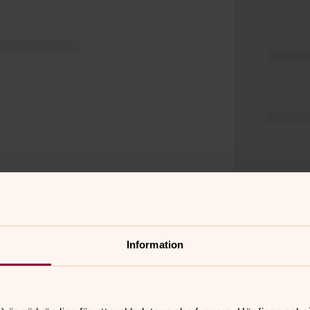
Information
er
Hitta snabbt
Hjälp och stöd
 11.00