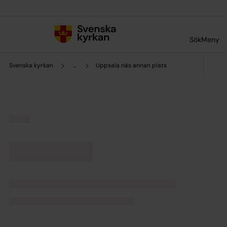
Till innehållet
Till undermeny
Sök
Meny
Svenska kyrkan
...
Uppsala näs annan plats