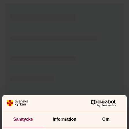
Tillbaka till toppen
Tillbaka till innehållet
Samtycke
Information
Om