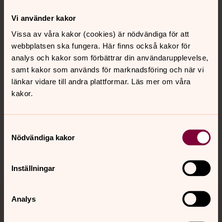
Kontakt
Vi använder kakor
Vissa av våra kakor (cookies) är nödvändiga för att
webbplatsen ska fungera. Här finns också kakor för
Kalender
analys och kakor som förbättrar din användarupplevelse,
samt kakor som används för marknadsföring och när vi
länkar vidare till andra plattformar. Läs mer om våra
Hitta snabbt
kakor.
Sociala kanaler
Samtyckesval
Nödvändiga kakor
Inställningar
Analys
Jourhavande präst