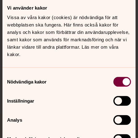
Vi använder kakor
Kontakt
Vissa av våra kakor (cookies) är nödvändiga för att
webbplatsen ska fungera. Här finns också kakor för
Kalender
analys och kakor som förbättrar din användarupplevelse,
samt kakor som används för marknadsföring och när vi
länkar vidare till andra plattformar. Läs mer om våra
kakor.
Hitta snabbt
Samtyckesval
Sociala kanaler
Nödvändiga kakor
Inställningar
Analys
Jourhavande präst