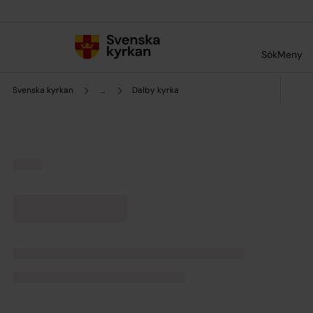
Till innehållet
Till undermeny
Sök
Meny
Svenska kyrkan
...
Dalby kyrka