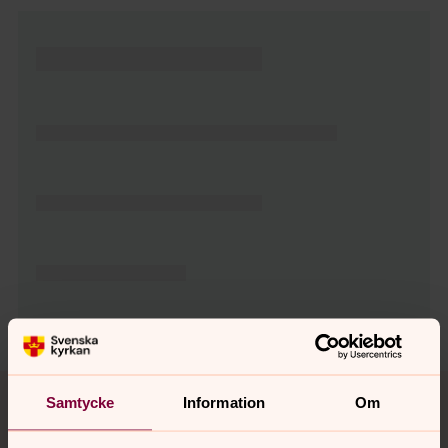
Tillbaka till toppen
Tillbaka till innehållet
Samtycke
Information
Om