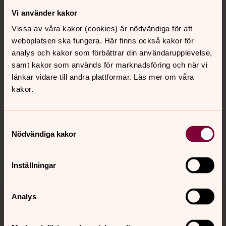
Vi använder kakor
Kontakt
Vissa av våra kakor (cookies) är nödvändiga för att
webbplatsen ska fungera. Här finns också kakor för
Kalender
analys och kakor som förbättrar din användarupplevelse,
samt kakor som används för marknadsföring och när vi
länkar vidare till andra plattformar. Läs mer om våra
kakor.
Hitta snabbt
Samtyckesval
Sociala kanaler
Nödvändiga kakor
Inställningar
Analys
Jourhavande präst