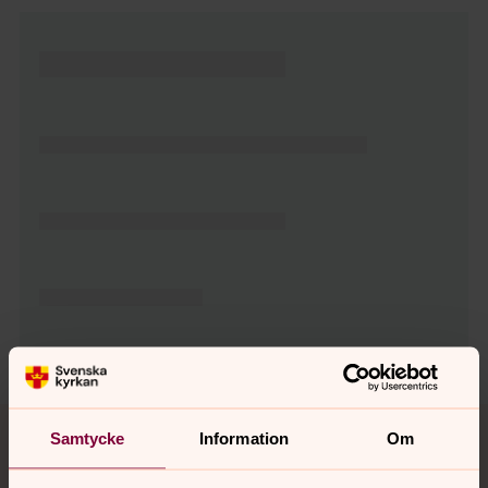
Tillbaka till toppen
Tillbaka till innehållet
Samtycke
Information
Om