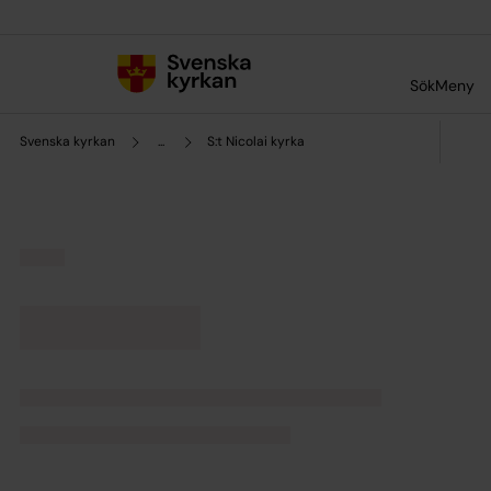
Till innehållet
Till undermeny
Sök
Meny
Svenska kyrkan
...
S:t Nicolai kyrka