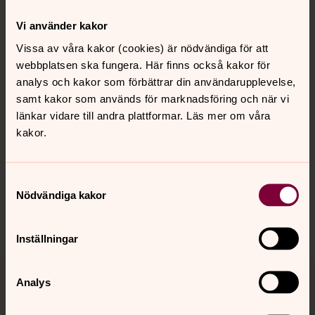
Kontakt
Vi använder kakor
Vissa av våra kakor (cookies) är nödvändiga för att
webbplatsen ska fungera. Här finns också kakor för
Kalender
analys och kakor som förbättrar din användarupplevelse,
samt kakor som används för marknadsföring och när vi
länkar vidare till andra plattformar. Läs mer om våra
Hitta snabbt
kakor.
Sociala kanaler
Samtyckesval
Nödvändiga kakor
Inställningar
Analys
Jourhavande präst