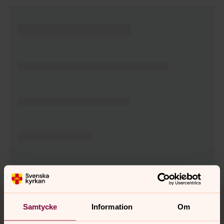
Tillbaka till toppen
Tillbaka till innehållet
Samtycke
Information
Om