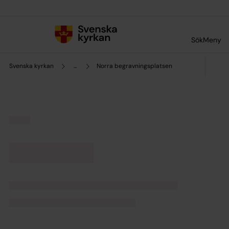
Till innehållet
Till undermeny
Sök
Meny
Svenska kyrkan
...
Norra begravningsplatsen