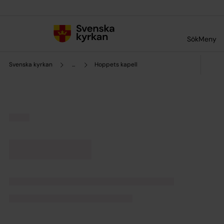
Till innehållet
Till undermeny
Sök
Meny
Svenska kyrkan
...
Hoppets kapell