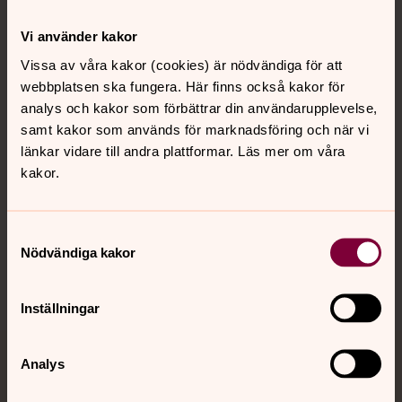
Kontakt
Vi använder kakor
Vissa av våra kakor (cookies) är nödvändiga för att
webbplatsen ska fungera. Här finns också kakor för
Kalender
analys och kakor som förbättrar din användarupplevelse,
samt kakor som används för marknadsföring och när vi
länkar vidare till andra plattformar. Läs mer om våra
Hitta snabbt
kakor.
Sociala kanaler
Samtyckesval
Nödvändiga kakor
Inställningar
Analys
Jourhavande präst