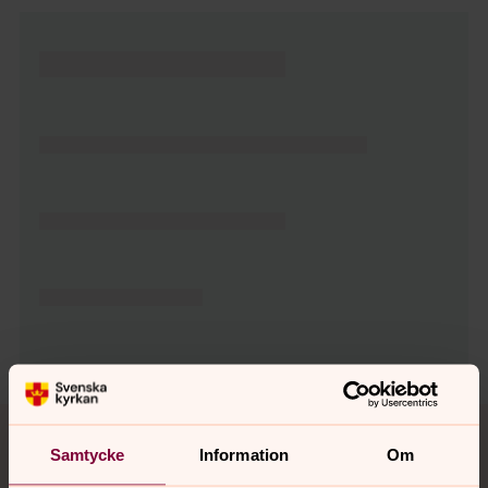
Tillbaka till toppen
Tillbaka till innehållet
Samtycke
Information
Om