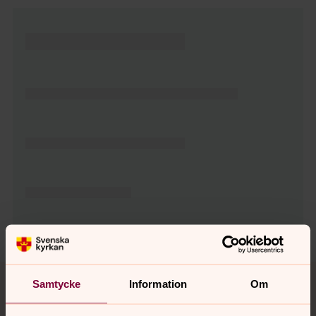
Tillbaka till toppen
Tillbaka till innehållet
Samtycke
Information
Om