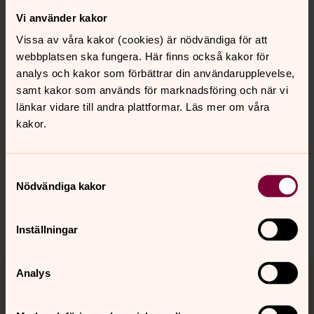
Vi använder kakor
Kontakt
Vissa av våra kakor (cookies) är nödvändiga för att
webbplatsen ska fungera. Här finns också kakor för
Kalender
analys och kakor som förbättrar din användarupplevelse,
samt kakor som används för marknadsföring och när vi
länkar vidare till andra plattformar. Läs mer om våra
kakor.
Hitta snabbt
Samtyckesval
Sociala kanaler
Nödvändiga kakor
Inställningar
Analys
Jourhavande präst