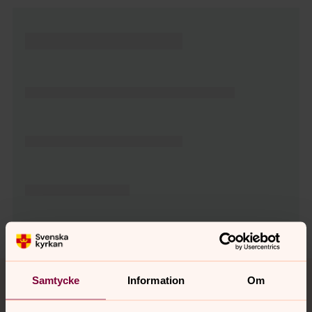
Tillbaka till toppen
Tillbaka till innehållet
Samtycke
Information
Om