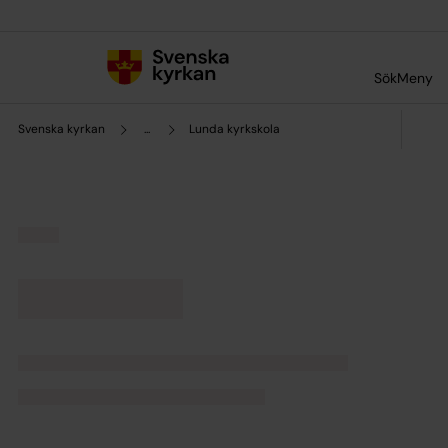
Till innehållet
Till undermeny
Sök
Meny
Svenska kyrkan
...
Lunda kyrkskola