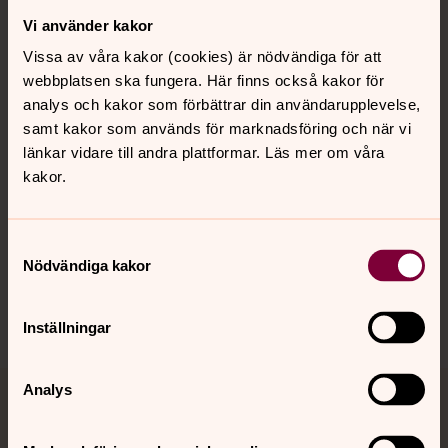
Vi använder kakor
Kontakt
Vissa av våra kakor (cookies) är nödvändiga för att
webbplatsen ska fungera. Här finns också kakor för
Kalender
analys och kakor som förbättrar din användarupplevelse,
samt kakor som används för marknadsföring och när vi
länkar vidare till andra plattformar. Läs mer om våra
kakor.
Hitta snabbt
Samtyckesval
Sociala kanaler
Nödvändiga kakor
Inställningar
Analys
Jourhavande präst