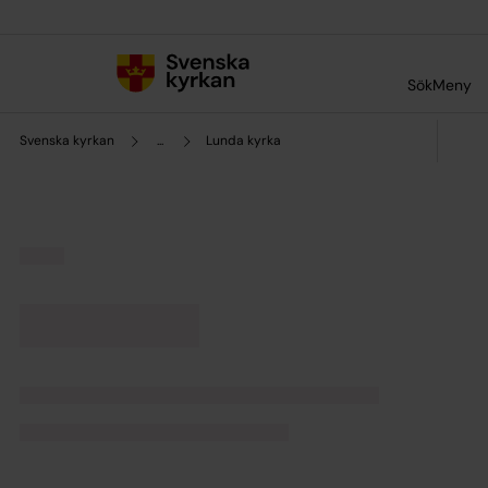
Till innehållet
Till undermeny
Sök
Meny
Svenska kyrkan
...
Lunda kyrka