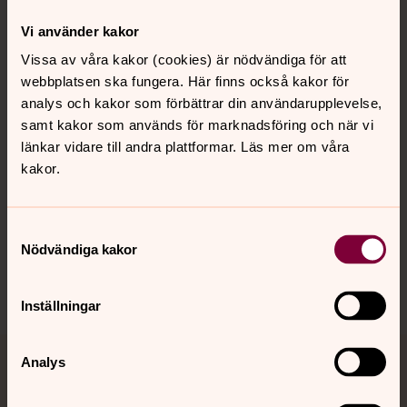
Kontakt
Vi använder kakor
Vissa av våra kakor (cookies) är nödvändiga för att
webbplatsen ska fungera. Här finns också kakor för
Kalender
analys och kakor som förbättrar din användarupplevelse,
samt kakor som används för marknadsföring och när vi
länkar vidare till andra plattformar. Läs mer om våra
Hitta snabbt
kakor.
Sociala kanaler
Samtyckesval
Nödvändiga kakor
Inställningar
Analys
Jourhavande präst