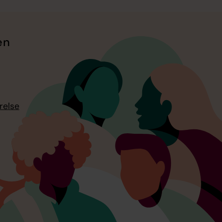
en
relse