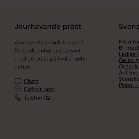
Jourhavande präst
Svens
Hitta f
Akut samtals- och krisstöd.
Bli med
Prata eller chatta anonymt
Lediga 
med en präst på kvällar och
Ge en g
Organis
nätter.
Act Sve
Svenska
Chatt
Press – 
Digitalt brev
Telefon 112