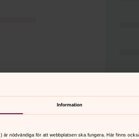
Information
er
Hitta snabbt
) är nödvändiga för att webbplatsen ska fungera. Här finns ocks
Hjälp och stöd
 11.00