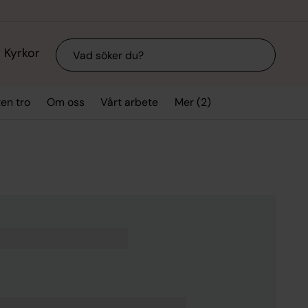
Sök
Kyrkor
Mer (2)
ten tro
Om oss
Vårt arbete