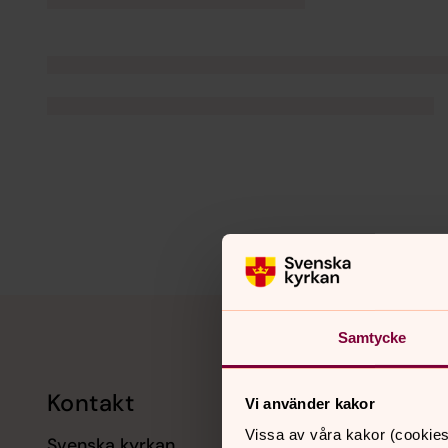
Tillbaka till toppen
Tillbaka till innehållet
Samtycke
Kontakt
Kalend
Vi använder kakor
Vissa av våra kakor (cookies
Svenska kyrkan
11 augusti