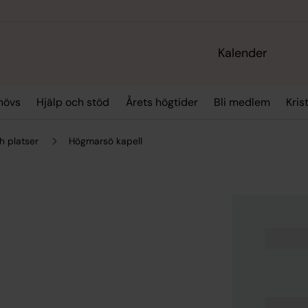
Kalender
hövs
Hjälp och stöd
Årets högtider
Bli medlem
Kris
h platser
Högmarsö kapell