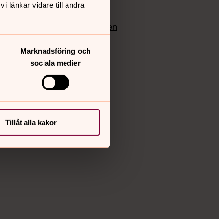
 länkar vidare till andra
edlem
Instagram
Vimeo
yrkan
Bloggportalen
Marknadsföring och
sociala medier
Tillåt alla kakor