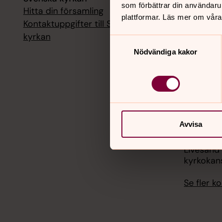
som förbättrar din användaru
Hitta din församling
Livesänd
plattformar. Läs mer om våra
kyrkokans
Kontaktuppgifter till Svenska
kyrkan
Samtyckesval
18 augusti
Nödvändiga kakor
Livesänd
kyrkokans
25 august
Livesänd
kyrkokans
Avvisa
1 septemb
Livesänd
kyrkokans
Se fler 