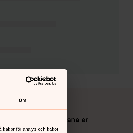
Om
Sociala kanaler
å kakor för analys och kakor
Facebook