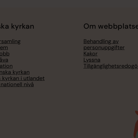
ka kyrkan
Om webbplats
örsamling
Behandling av
lem
personuppgifter
jobb
Kakor
åva
Lyssna
ation
Tillgänglighetsredogö
nska kyrkan
 kyrkan i utlandet
nationell nivå