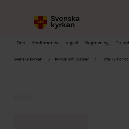
Till innehållet
Till undermeny
Dop
Konfirmation
Vigsel
Begravning
Du be
Svenska kyrkan
Kyrkor och platser
Hitta kyrkor oc