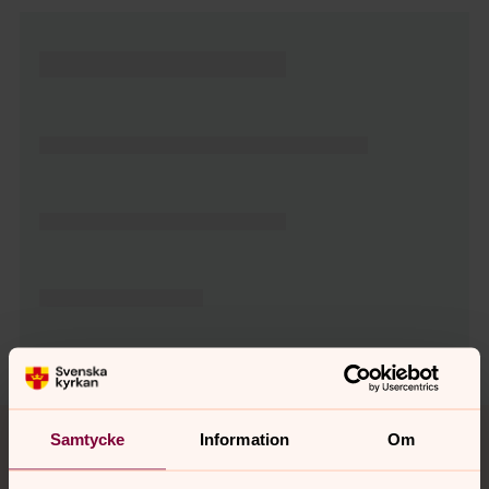
Tillbaka till toppen
Tillbaka till innehållet
Samtycke
Information
Om