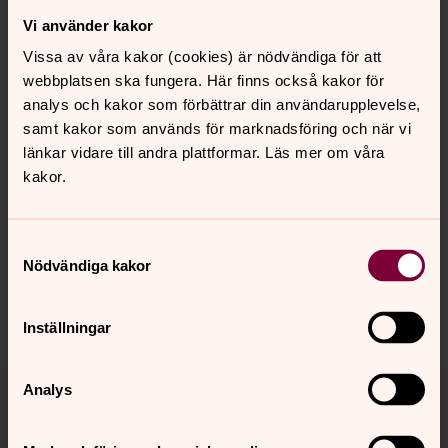
Vi använder kakor
Kontakt
Vissa av våra kakor (cookies) är nödvändiga för att
webbplatsen ska fungera. Här finns också kakor för
Kalender
analys och kakor som förbättrar din användarupplevelse,
samt kakor som används för marknadsföring och när vi
länkar vidare till andra plattformar. Läs mer om våra
kakor.
Hitta snabbt
Samtyckesval
Sociala kanaler
Nödvändiga kakor
Inställningar
Analys
Jourhavande präst