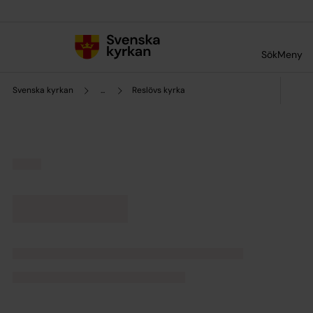
Till innehållet
Till undermeny
Sök
Meny
Svenska kyrkan
...
Reslövs kyrka