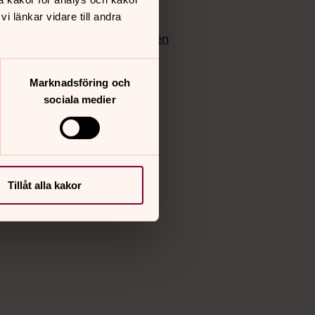
edlem
Instagram
 länkar vidare till andra
Vimeo
yrkan
Bloggportalen
Marknadsföring och
sociala medier
Tillåt alla kakor