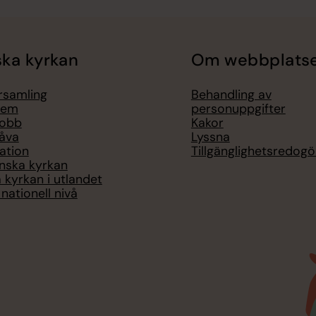
ka kyrkan
Om webbplats
örsamling
Behandling av
lem
personuppgifter
jobb
Kakor
åva
Lyssna
ation
Tillgänglighetsredogö
nska kyrkan
 kyrkan i utlandet
nationell nivå