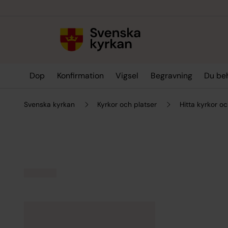
Till innehållet
Till undermeny
Dop
Konfirmation
Vigsel
Begravning
Du be
Svenska kyrkan
Kyrkor och platser
Hitta kyrkor oc