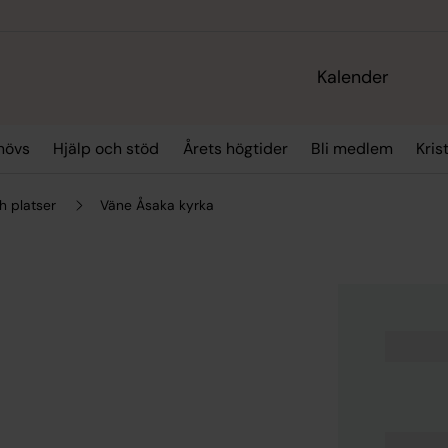
Kalender
hövs
Hjälp och stöd
Årets högtider
Bli medlem
Kris
h platser
Väne Åsaka kyrka