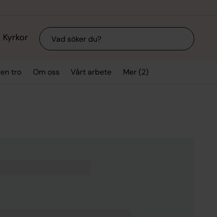
Sök
Kyrkor
Mer (2)
ten tro
Om oss
Vårt arbete