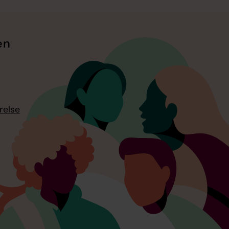
en
relse