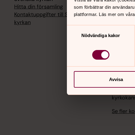
Hitta din församling
Livesänd
som förbättrar din användaru
kyrkokans
Kontaktuppgifter till Svenska
plattformar. Läs mer om våra
kyrkan
18 augusti
Samtyckesval
Livesänd
Nödvändiga kakor
kyrkokans
25 august
Livesänd
kyrkokans
Avvisa
1 septemb
Livesänd
kyrkokans
Se fler 