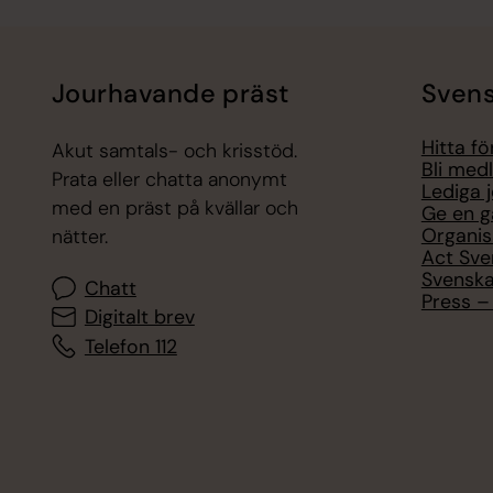
Jourhavande präst
Svens
Hitta f
Akut samtals- och krisstöd.
Bli med
Prata eller chatta anonymt
Lediga 
med en präst på kvällar och
Ge en g
Organis
nätter.
Act Sve
Svenska
Chatt
Press – 
Digitalt brev
Telefon 112