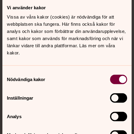
Vi använder kakor
Kontakt
Vissa av våra kakor (cookies) är nödvändiga för att
webbplatsen ska fungera. Här finns också kakor för
Kalender
analys och kakor som förbättrar din användarupplevelse,
samt kakor som används för marknadsföring och när vi
länkar vidare till andra plattformar. Läs mer om våra
kakor.
Hitta snabbt
Samtyckesval
Sociala kanaler
Nödvändiga kakor
Inställningar
Analys
Jourhavande präst