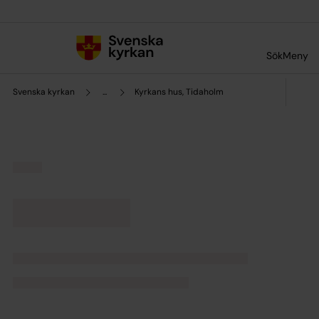
Till innehållet
Till undermeny
Sök
Meny
Svenska kyrkan
...
Kyrkans hus, Tidaholm