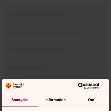
Tillbaka till toppen
Tillbaka till innehållet
Samtycke
Information
Om