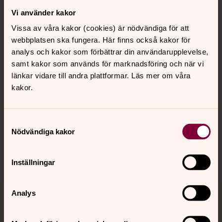
Vi använder kakor
Kontakt
Vissa av våra kakor (cookies) är nödvändiga för att
webbplatsen ska fungera. Här finns också kakor för
Kalender
analys och kakor som förbättrar din användarupplevelse,
samt kakor som används för marknadsföring och när vi
länkar vidare till andra plattformar. Läs mer om våra
kakor.
Hitta snabbt
Samtyckesval
Sociala kanaler
Nödvändiga kakor
Inställningar
Analys
Jourhavande präst