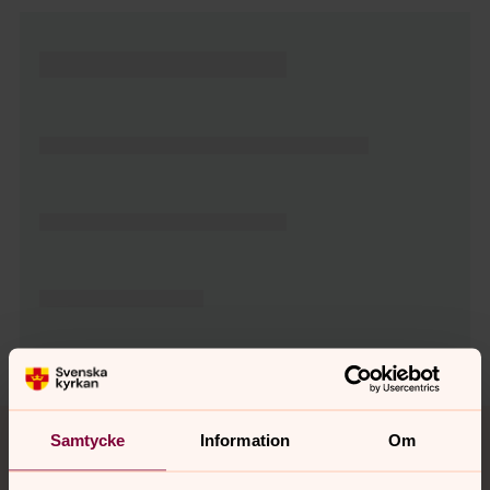
Tillbaka till toppen
Tillbaka till innehållet
Samtycke
Information
Om