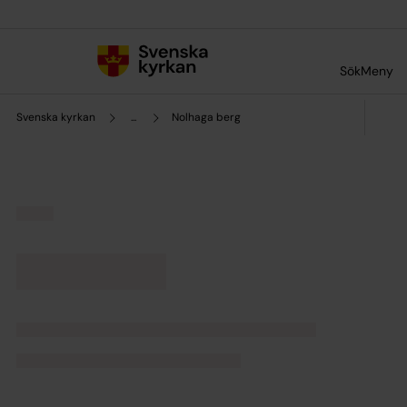
Till innehållet
Till undermeny
Sök
Meny
Svenska kyrkan
...
Nolhaga berg