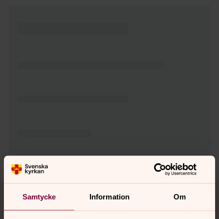
Tillbaka till toppen
Tillbaka till innehållet
Samtycke
Information
Om