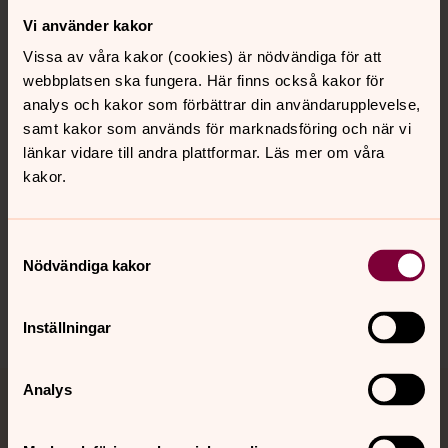
Vi använder kakor
Kontakt
Vissa av våra kakor (cookies) är nödvändiga för att
webbplatsen ska fungera. Här finns också kakor för
Kalender
analys och kakor som förbättrar din användarupplevelse,
samt kakor som används för marknadsföring och när vi
länkar vidare till andra plattformar. Läs mer om våra
kakor.
Hitta snabbt
Samtyckesval
Sociala kanaler
Nödvändiga kakor
Inställningar
Analys
Jourhavande präst