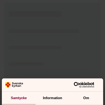
Tillbaka till toppen
Tillbaka till innehållet
Samtycke
Information
Om