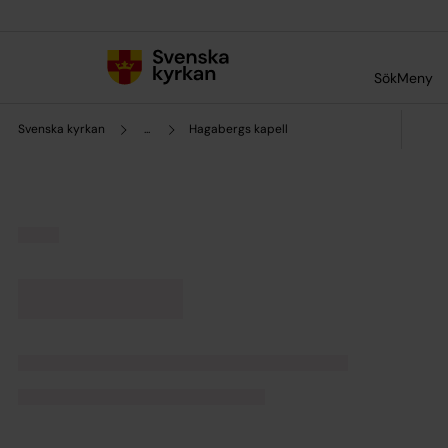
Till innehållet
Till undermeny
Sök
Meny
Svenska kyrkan
...
Hagabergs kapell