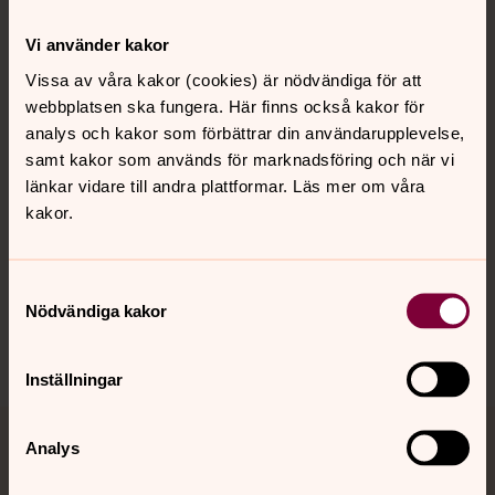
Kontakt
Vi använder kakor
Vissa av våra kakor (cookies) är nödvändiga för att
webbplatsen ska fungera. Här finns också kakor för
Kalender
analys och kakor som förbättrar din användarupplevelse,
samt kakor som används för marknadsföring och när vi
länkar vidare till andra plattformar. Läs mer om våra
Hitta snabbt
kakor.
Sociala kanaler
Samtyckesval
Nödvändiga kakor
Inställningar
Analys
Jourhavande präst