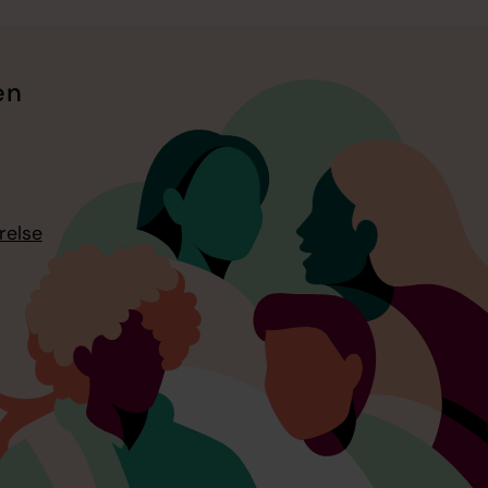
en
relse