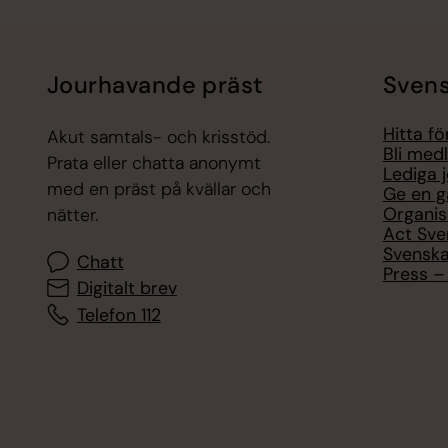
Jourhavande präst
Svens
Hitta f
Akut samtals- och krisstöd.
Bli med
Prata eller chatta anonymt
Lediga 
med en präst på kvällar och
Ge en g
Organis
nätter.
Act Sve
Svenska
Chatt
Press – 
Digitalt brev
Telefon 112