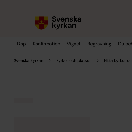
Till innehållet
Till undermeny
Dop
Konfirmation
Vigsel
Begravning
Du be
Svenska kyrkan
Kyrkor och platser
Hitta kyrkor oc