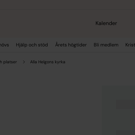
Kalender
hövs
Hjälp och stöd
Årets högtider
Bli medlem
Kris
h platser
Alla Helgons kyrka