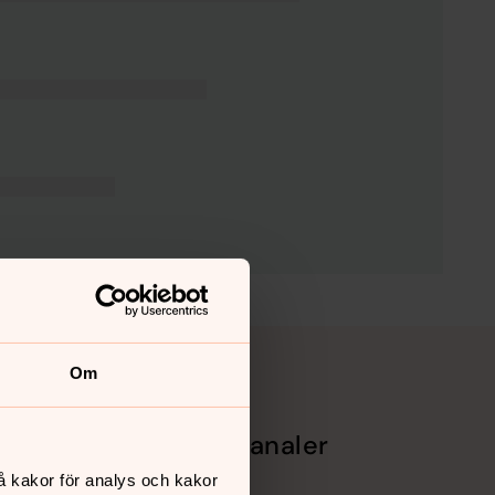
Om
Sociala kanaler
å kakor för analys och kakor
Facebook