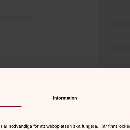
Information
er
Hitta snabbt
) är nödvändiga för att webbplatsen ska fungera. Här finns ocks
Hjälp och stöd
 11.00