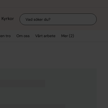
Sök
Kyrkor
Mer (2)
ten tro
Om oss
Vårt arbete