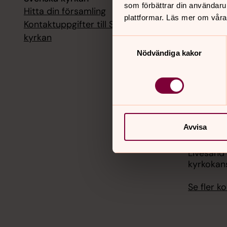
som förbättrar din användaru
Hitta din församling
Livesänd
plattformar. Läs mer om våra
kyrkokans
Kontaktuppgifter till Svenska
kyrkan
Samtyckesval
18 augusti
Nödvändiga kakor
Livesänd
kyrkokans
25 august
Livesänd
kyrkokans
Avvisa
1 septemb
Livesänd
kyrkokans
Se fler 