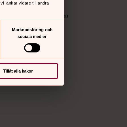
 länkar vidare till andra
edlem
Instagram
Vimeo
yrkan
Bloggportalen
Marknadsföring och
sociala medier
Tillåt alla kakor