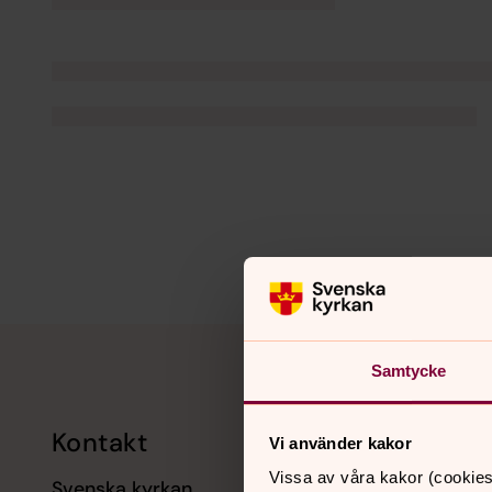
Tillbaka till toppen
Tillbaka till innehållet
Samtycke
Kontakt
Kalend
Vi använder kakor
Vissa av våra kakor (cookies
Svenska kyrkan
11 augusti