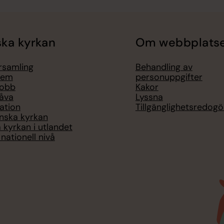
ka kyrkan
Om webbplats
örsamling
Behandling av
lem
personuppgifter
jobb
Kakor
åva
Lyssna
ation
Tillgänglighetsredogö
nska kyrkan
 kyrkan i utlandet
nationell nivå