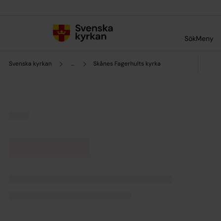
Till innehållet
Till undermeny
Sök
Meny
Svenska kyrkan
...
Skånes Fagerhults kyrka