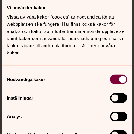
Vi använder kakor
Kontakt
Vissa av våra kakor (cookies) är nödvändiga för att
webbplatsen ska fungera. Här finns också kakor för
Kalender
analys och kakor som förbättrar din användarupplevelse,
samt kakor som används för marknadsföring och när vi
länkar vidare till andra plattformar. Läs mer om våra
kakor.
Hitta snabbt
Samtyckesval
Sociala kanaler
Nödvändiga kakor
Inställningar
Analys
Jourhavande präst