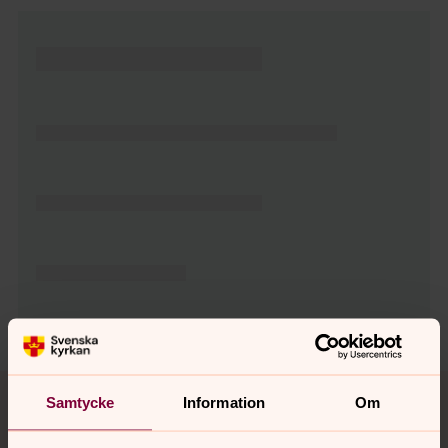
Tillbaka till toppen
Tillbaka till innehållet
Samtycke
Information
Om