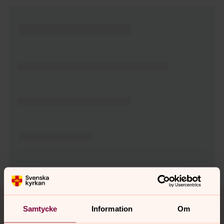
Tillbaka till toppen
Tillbaka till innehållet
Samtycke
Information
Om