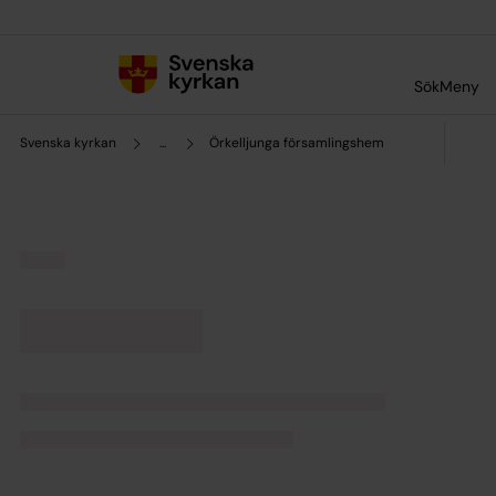
Till innehållet
Till undermeny
Sök
Meny
Svenska kyrkan
...
Örkelljunga församlingshem