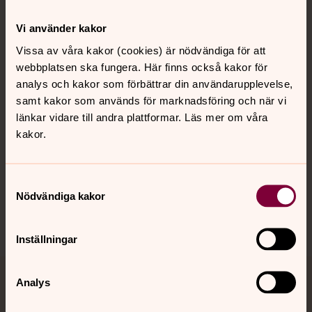
Kontakt
Vi använder kakor
Vissa av våra kakor (cookies) är nödvändiga för att
webbplatsen ska fungera. Här finns också kakor för
Kalender
analys och kakor som förbättrar din användarupplevelse,
samt kakor som används för marknadsföring och när vi
länkar vidare till andra plattformar. Läs mer om våra
Hitta snabbt
kakor.
Sociala kanaler
Samtyckesval
Nödvändiga kakor
Inställningar
Analys
Jourhavande präst