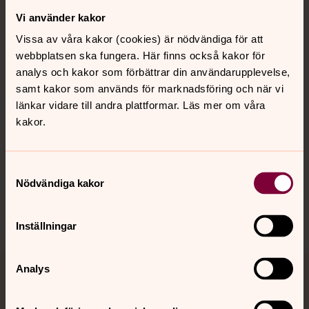
Vi använder kakor
Kontakt
Vissa av våra kakor (cookies) är nödvändiga för att
webbplatsen ska fungera. Här finns också kakor för
Kalender
analys och kakor som förbättrar din användarupplevelse,
samt kakor som används för marknadsföring och när vi
länkar vidare till andra plattformar. Läs mer om våra
kakor.
Hitta snabbt
Samtyckesval
Sociala kanaler
Nödvändiga kakor
Inställningar
Analys
Jourhavande präst