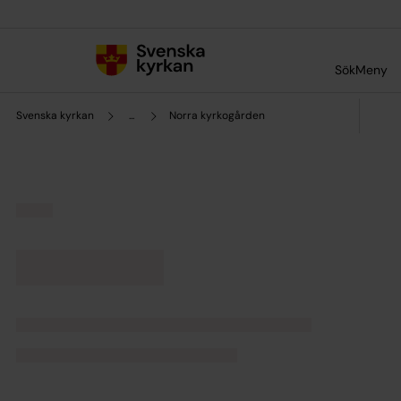
Till innehållet
Till undermeny
Sök
Meny
Svenska kyrkan
...
Norra kyrkogården