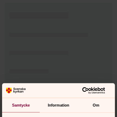
Tillbaka till toppen
Tillbaka till innehållet
Samtycke
Information
Om