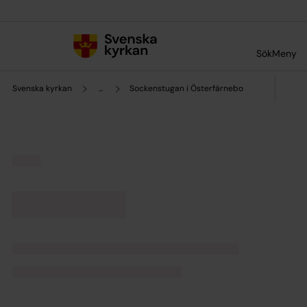
Till innehållet
Till undermeny
Sök
Meny
Svenska kyrkan
...
Sockenstugan i Österfärnebo