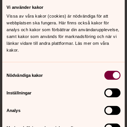
Vi använder kakor
Kontakt
Vissa av våra kakor (cookies) är nödvändiga för att
webbplatsen ska fungera. Här finns också kakor för
Kalender
analys och kakor som förbättrar din användarupplevelse,
samt kakor som används för marknadsföring och när vi
länkar vidare till andra plattformar. Läs mer om våra
kakor.
Hitta snabbt
Samtyckesval
Sociala kanaler
Nödvändiga kakor
Inställningar
Analys
Jourhavande präst