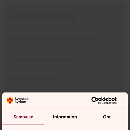
Tillbaka till toppen
Tillbaka till innehållet
Samtycke
Information
Om