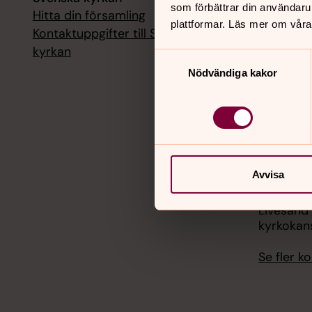
som förbättrar din användaru
Hitta din församling
Livesänd
plattformar. Läs mer om våra
kyrkokans
Kontaktuppgifter till Svenska
kyrkan
Samtyckesval
18 augusti
Nödvändiga kakor
Livesänd
kyrkokans
25 august
Livesänd
kyrkokans
Avvisa
1 septemb
Livesänd
kyrkokans
Se fler 