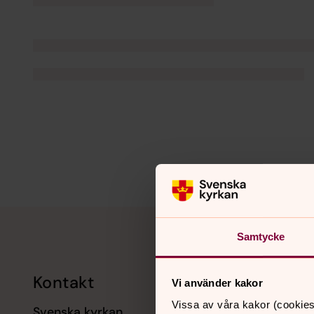
Tillbaka till toppen
Tillbaka till innehållet
Samtycke
Kontakt
Kalend
Vi använder kakor
Vissa av våra kakor (cookies
Svenska kyrkan
11 augusti