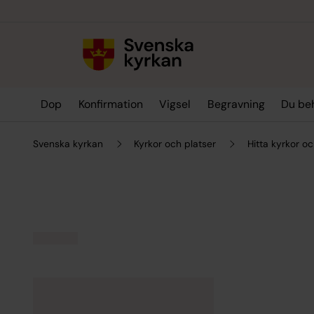
Till innehållet
Till undermeny
Dop
Konfirmation
Vigsel
Begravning
Du be
Svenska kyrkan
Kyrkor och platser
Hitta kyrkor oc