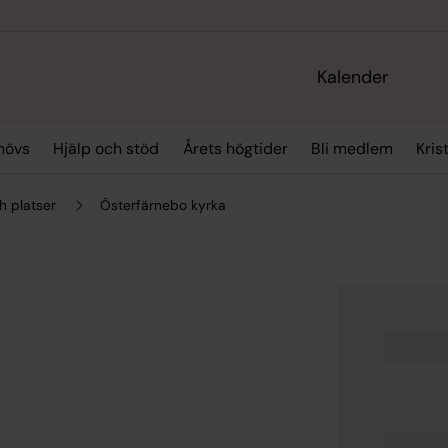
Kalender
hövs
Hjälp och stöd
Årets högtider
Bli medlem
Kris
h platser
Österfärnebo kyrka