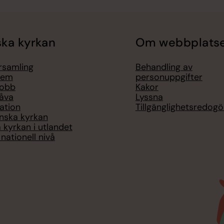
ka kyrkan
Om webbplats
örsamling
Behandling av
lem
personuppgifter
jobb
Kakor
åva
Lyssna
ation
Tillgänglighetsredogö
nska kyrkan
 kyrkan i utlandet
nationell nivå