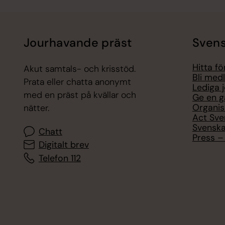
Jourhavande präst
Svens
Hitta f
Akut samtals- och krisstöd.
Bli med
Prata eller chatta anonymt
Lediga 
med en präst på kvällar och
Ge en g
Organis
nätter.
Act Sve
Svenska
Chatt
Press – 
Digitalt brev
Telefon 112