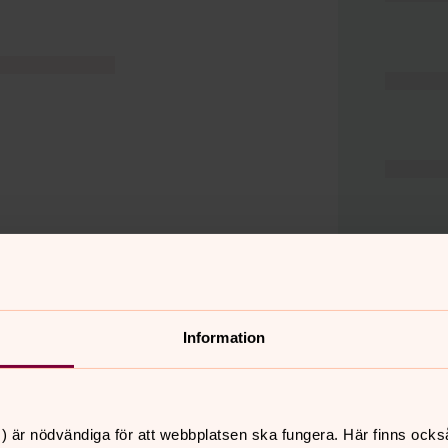
Information
er
Hitta snabbt
) är nödvändiga för att webbplatsen ska fungera. Här finns ocks
Hjälp och stöd
 11.00