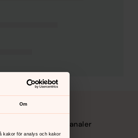
Om
Sociala kanaler
å kakor för analys och kakor
Facebook