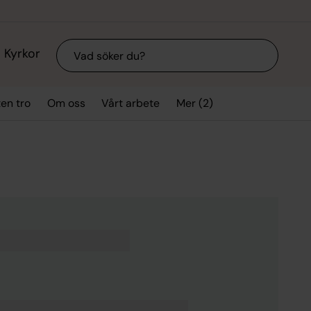
Sök
Kyrkor
Mer (2)
ten tro
Om oss
Vårt arbete