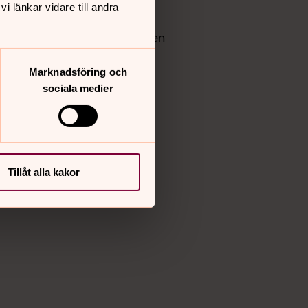
 länkar vidare till andra
edlem
Instagram
Vimeo
yrkan
Bloggportalen
Marknadsföring och
sociala medier
Tillåt alla kakor