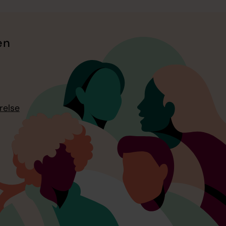
en
relse