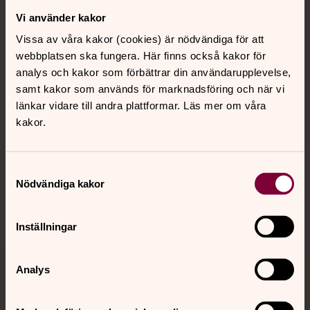
Vi använder kakor
Kontakt
Vissa av våra kakor (cookies) är nödvändiga för att
webbplatsen ska fungera. Här finns också kakor för
Kalender
analys och kakor som förbättrar din användarupplevelse,
samt kakor som används för marknadsföring och när vi
länkar vidare till andra plattformar. Läs mer om våra
kakor.
Hitta snabbt
Samtyckesval
Sociala kanaler
Nödvändiga kakor
Inställningar
Analys
Jourhavande präst