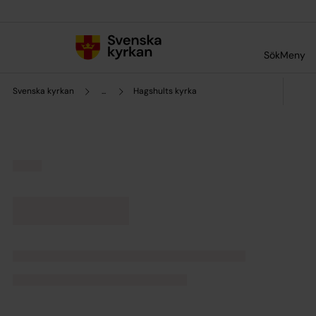
Till innehållet
Till undermeny
Sök
Meny
Svenska kyrkan
...
Hagshults kyrka