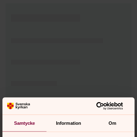
Tillbaka till toppen
Tillbaka till innehållet
Samtycke
Information
Om