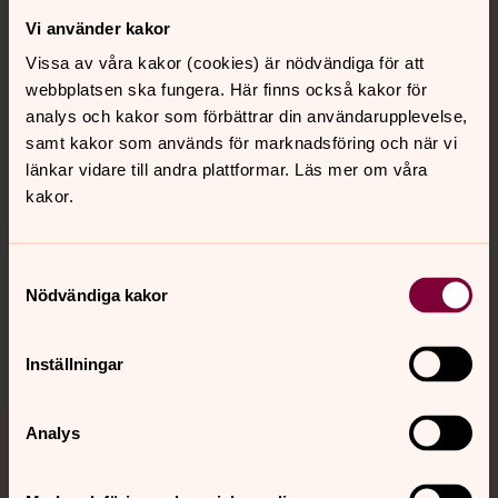
Vi använder kakor
Kontakt
Vissa av våra kakor (cookies) är nödvändiga för att
webbplatsen ska fungera. Här finns också kakor för
Kalender
analys och kakor som förbättrar din användarupplevelse,
samt kakor som används för marknadsföring och när vi
länkar vidare till andra plattformar. Läs mer om våra
kakor.
Hitta snabbt
Samtyckesval
Sociala kanaler
Nödvändiga kakor
Inställningar
Analys
Jourhavande präst