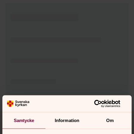
Tillbaka till toppen
Tillbaka till innehållet
Samtycke
Information
Om