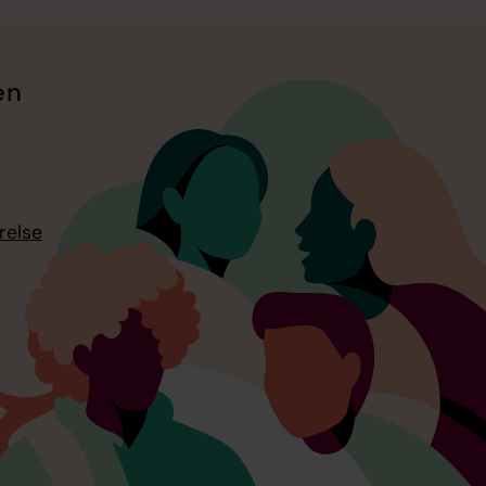
en
relse