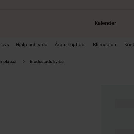
Kalender
hövs
Hjälp och stöd
Årets högtider
Bli medlem
Kris
h platser
Bredestads kyrka