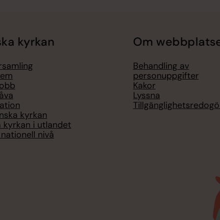
ka kyrkan
Om webbplats
örsamling
Behandling av
lem
personuppgifter
jobb
Kakor
åva
Lyssna
ation
Tillgänglighetsredogö
nska kyrkan
 kyrkan i utlandet
nationell nivå