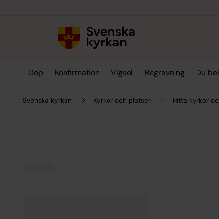
Till innehållet
Till undermeny
Dop
Konfirmation
Vigsel
Begravning
Du be
Svenska kyrkan
Kyrkor och platser
Hitta kyrkor oc