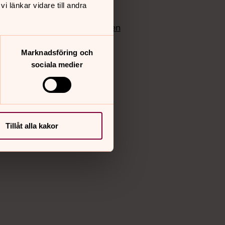
 länkar vidare till andra
edlem
Instagram
Vimeo
yrkan
Bloggportalen
Marknadsföring och
sociala medier
Tillåt alla kakor