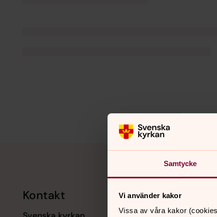
Tillbaka till toppen
Tillbaka till innehållet
Samtycke
Kontakt
Kalend
Vi använder kakor
Vissa av våra kakor (cookies
Svenska kyrkan
11 augusti