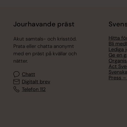
Jourhavande präst
Svens
Hitta f
Akut samtals- och krisstöd.
Bli med
Prata eller chatta anonymt
Lediga 
med en präst på kvällar och
Ge en g
Organis
nätter.
Act Sve
Svenska
Chatt
Press – 
Digitalt brev
Telefon 112