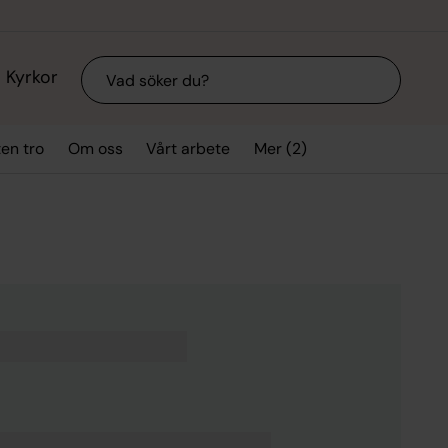
Sök
Kyrkor
Mer (2)
ten tro
Om oss
Vårt arbete