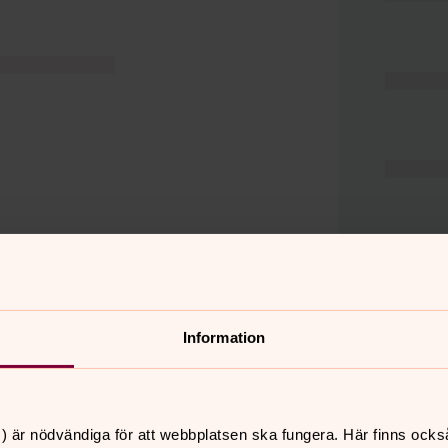
Information
er
Hitta snabbt
) är nödvändiga för att webbplatsen ska fungera. Här finns ocks
Hjälp och stöd
 11.00