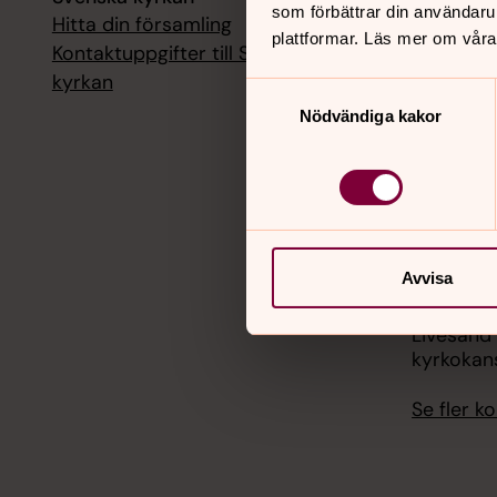
som förbättrar din användaru
Hitta din församling
Livesänd
plattformar. Läs mer om våra
kyrkokans
Kontaktuppgifter till Svenska
kyrkan
Samtyckesval
18 augusti
Nödvändiga kakor
Livesänd
kyrkokans
25 august
Livesänd
kyrkokans
Avvisa
1 septemb
Livesänd
kyrkokans
Se fler 