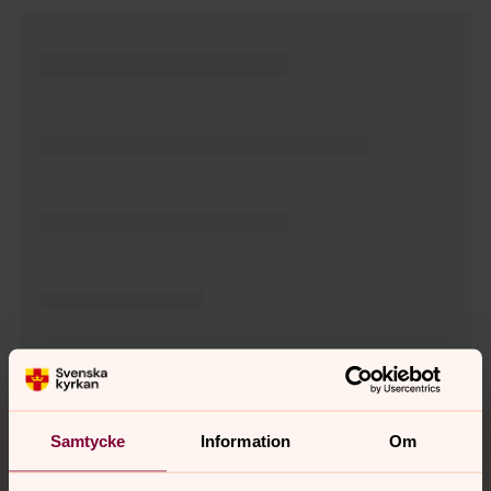
Tillbaka till toppen
Tillbaka till innehållet
Samtycke
Information
Om