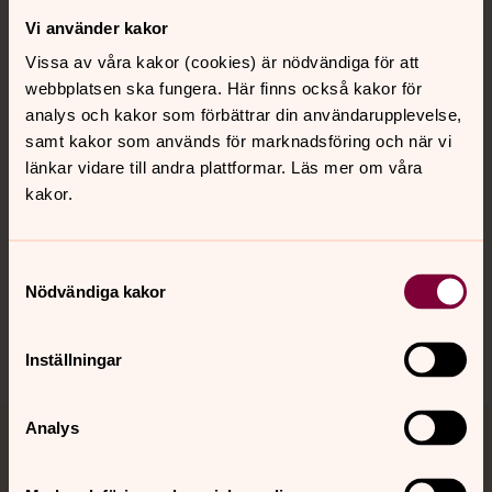
Vi använder kakor
Kontakt
Vissa av våra kakor (cookies) är nödvändiga för att
webbplatsen ska fungera. Här finns också kakor för
Kalender
analys och kakor som förbättrar din användarupplevelse,
samt kakor som används för marknadsföring och när vi
länkar vidare till andra plattformar. Läs mer om våra
kakor.
Hitta snabbt
Samtyckesval
Sociala kanaler
Nödvändiga kakor
Inställningar
Analys
Jourhavande präst