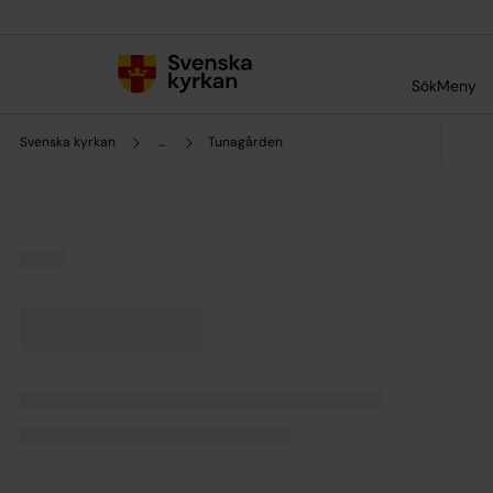
Till innehållet
Till undermeny
Sök
Meny
Svenska kyrkan
...
Tunagården