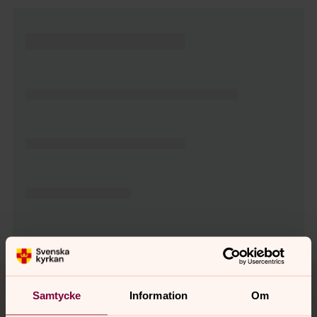
Tillbaka till toppen
Tillbaka till innehållet
Samtycke
Information
Om