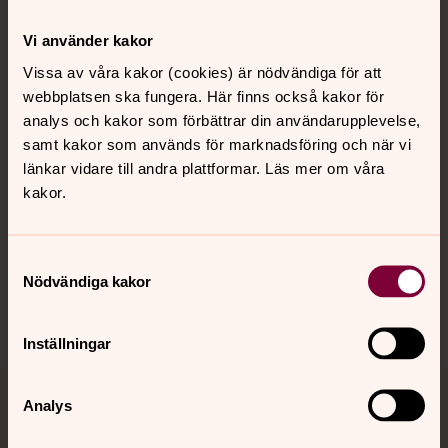
Kontakt
Vi använder kakor
Vissa av våra kakor (cookies) är nödvändiga för att
webbplatsen ska fungera. Här finns också kakor för
Kalender
analys och kakor som förbättrar din användarupplevelse,
samt kakor som används för marknadsföring och när vi
länkar vidare till andra plattformar. Läs mer om våra
Hitta snabbt
kakor.
Sociala kanaler
Samtyckesval
Nödvändiga kakor
Inställningar
Analys
Jourhavande präst