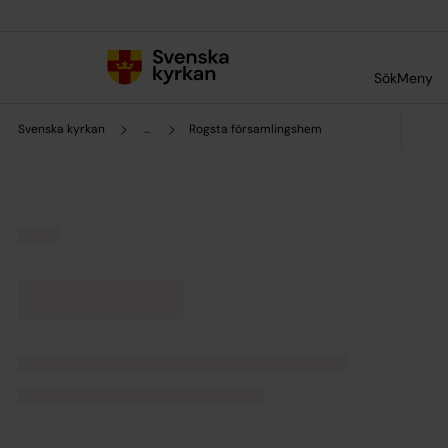
Till innehållet
Till undermeny
Sök
Meny
Svenska kyrkan
...
Rogsta församlingshem