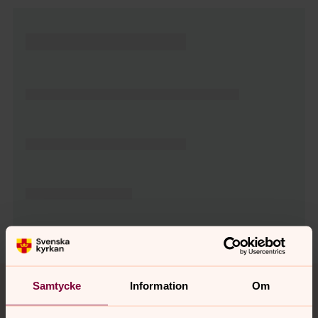
Tillbaka till toppen
Tillbaka till innehållet
Samtycke
Information
Om