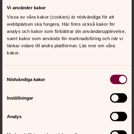
Vi använder kakor
Kontakt
Vissa av våra kakor (cookies) är nödvändiga för att
webbplatsen ska fungera. Här finns också kakor för
Kalender
analys och kakor som förbättrar din användarupplevelse,
samt kakor som används för marknadsföring och när vi
länkar vidare till andra plattformar. Läs mer om våra
kakor.
Hitta snabbt
Samtyckesval
Sociala kanaler
Nödvändiga kakor
Inställningar
Analys
Jourhavande präst