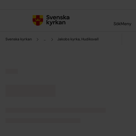
Till innehållet
Till undermeny
Sök
Meny
Svenska kyrkan
...
Jakobs kyrka, Hudiksvall