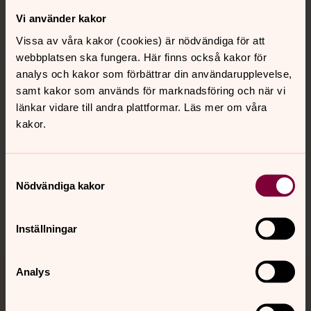
Vi använder kakor
Kontakt
Vissa av våra kakor (cookies) är nödvändiga för att
webbplatsen ska fungera. Här finns också kakor för
Kalender
analys och kakor som förbättrar din användarupplevelse,
samt kakor som används för marknadsföring och när vi
länkar vidare till andra plattformar. Läs mer om våra
kakor.
Hitta snabbt
Samtyckesval
Sociala kanaler
Nödvändiga kakor
Inställningar
Analys
Jourhavande präst