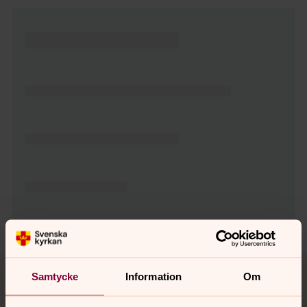
Tillbaka till toppen
Tillbaka till innehållet
Samtycke
Information
Om