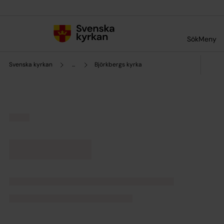
Till innehållet
Till undermeny
Sök
Meny
Svenska kyrkan
...
Björkbergs kyrka