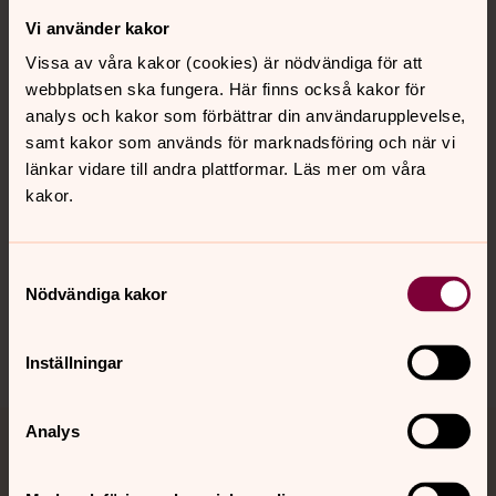
Vi använder kakor
Kontakt
Vissa av våra kakor (cookies) är nödvändiga för att
webbplatsen ska fungera. Här finns också kakor för
Kalender
analys och kakor som förbättrar din användarupplevelse,
samt kakor som används för marknadsföring och när vi
länkar vidare till andra plattformar. Läs mer om våra
kakor.
Hitta snabbt
Samtyckesval
Sociala kanaler
Nödvändiga kakor
Inställningar
Analys
Jourhavande präst