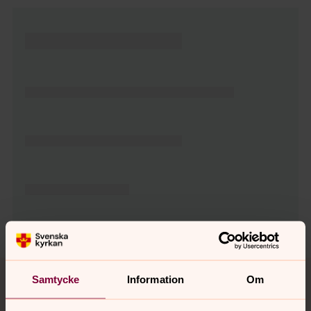
Tillbaka till toppen
Tillbaka till innehållet
Samtycke
Information
Om