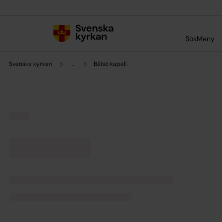
Till innehållet
Till undermeny
Sök
Meny
Svenska kyrkan
...
Bålsö kapell