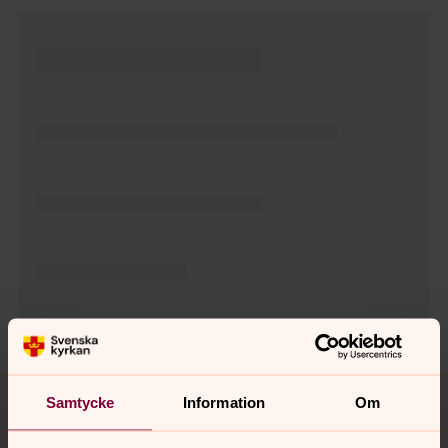
Tillbaka till toppen
Tillbaka till innehållet
Samtycke
Information
Om