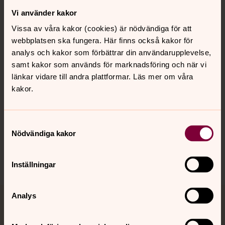
Vi använder kakor
Kontakt
Vissa av våra kakor (cookies) är nödvändiga för att
webbplatsen ska fungera. Här finns också kakor för
Kalender
analys och kakor som förbättrar din användarupplevelse,
samt kakor som används för marknadsföring och när vi
länkar vidare till andra plattformar. Läs mer om våra
kakor.
Hitta snabbt
Samtyckesval
Sociala kanaler
Nödvändiga kakor
Inställningar
Analys
Jourhavande präst