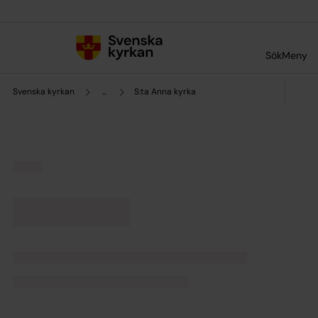
Till innehållet
Till undermeny
Sök
Meny
Svenska kyrkan
...
S:ta Anna kyrka