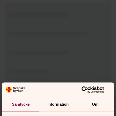
Tillbaka till toppen
Tillbaka till innehållet
Samtycke
Information
Om