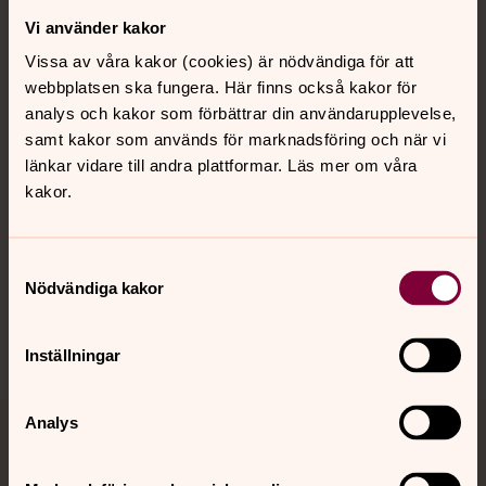
Vi använder kakor
Kontakt
Vissa av våra kakor (cookies) är nödvändiga för att
webbplatsen ska fungera. Här finns också kakor för
Kalender
analys och kakor som förbättrar din användarupplevelse,
samt kakor som används för marknadsföring och när vi
länkar vidare till andra plattformar. Läs mer om våra
kakor.
Hitta snabbt
Samtyckesval
Sociala kanaler
Nödvändiga kakor
Inställningar
Analys
Jourhavande präst