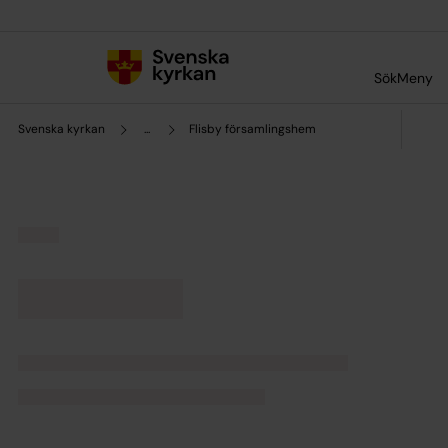
Till innehållet
Till undermeny
Sök
Meny
Svenska kyrkan
...
Flisby församlingshem