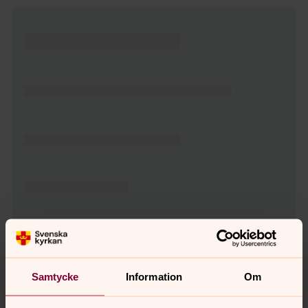
Tillbaka till toppen
Tillbaka till innehållet
Samtycke
Information
Om