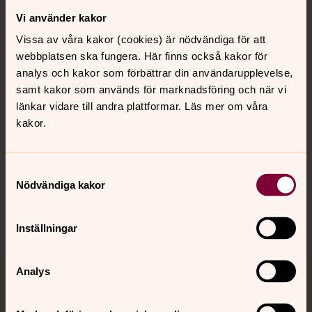
Vi använder kakor
Kontakt
Vissa av våra kakor (cookies) är nödvändiga för att
webbplatsen ska fungera. Här finns också kakor för
Kalender
analys och kakor som förbättrar din användarupplevelse,
samt kakor som används för marknadsföring och när vi
länkar vidare till andra plattformar. Läs mer om våra
kakor.
Hitta snabbt
Samtyckesval
Sociala kanaler
Nödvändiga kakor
Inställningar
Analys
Jourhavande präst