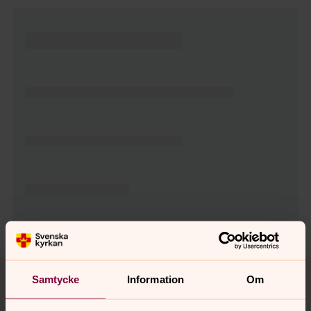
Tillbaka till toppen
Tillbaka till innehållet
Samtycke
Information
Om