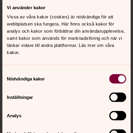
Vi använder kakor
Kontakt
Vissa av våra kakor (cookies) är nödvändiga för att
webbplatsen ska fungera. Här finns också kakor för
Kalender
analys och kakor som förbättrar din användarupplevelse,
samt kakor som används för marknadsföring och när vi
länkar vidare till andra plattformar. Läs mer om våra
kakor.
Hitta snabbt
Samtyckesval
Sociala kanaler
Nödvändiga kakor
Inställningar
Analys
Jourhavande präst