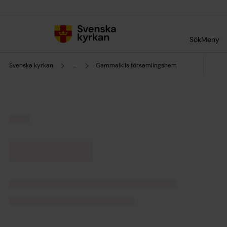
Till innehållet
Till undermeny
Sök
Meny
Svenska kyrkan
...
Gammalkils församlingshem