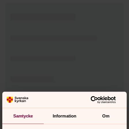
Tillbaka till toppen
Tillbaka till innehållet
Samtycke
Information
Om