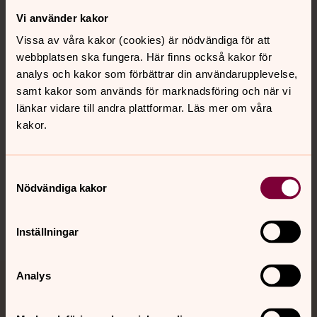
Vi använder kakor
Kontakt
Vissa av våra kakor (cookies) är nödvändiga för att
webbplatsen ska fungera. Här finns också kakor för
Kalender
analys och kakor som förbättrar din användarupplevelse,
samt kakor som används för marknadsföring och när vi
länkar vidare till andra plattformar. Läs mer om våra
kakor.
Hitta snabbt
Samtyckesval
Sociala kanaler
Nödvändiga kakor
Inställningar
Analys
Jourhavande präst