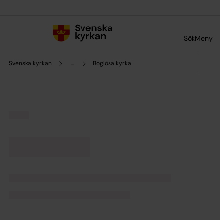
Till innehållet
Till undermeny
Sök
Meny
Svenska kyrkan
...
Boglösa kyrka