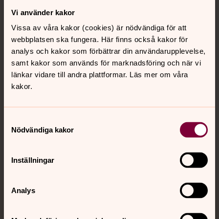
Vi använder kakor
Kontakt
Vissa av våra kakor (cookies) är nödvändiga för att
webbplatsen ska fungera. Här finns också kakor för
Kalender
analys och kakor som förbättrar din användarupplevelse,
samt kakor som används för marknadsföring och när vi
länkar vidare till andra plattformar. Läs mer om våra
kakor.
Hitta snabbt
Samtyckesval
Sociala kanaler
Nödvändiga kakor
Inställningar
Analys
Jourhavande präst