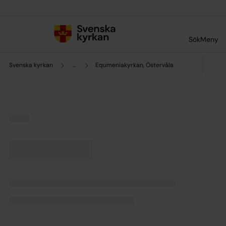
Till innehållet
Till undermeny
Sök
Meny
Svenska kyrkan
...
Equmeniakyrkan, Östervåla