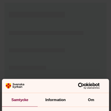
Tillbaka till toppen
Tillbaka till innehållet
Samtycke
Information
Om