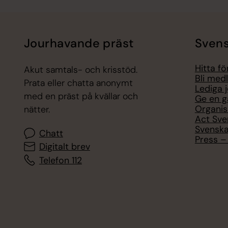
Jourhavande präst
Svens
Hitta f
Akut samtals- och krisstöd.
Bli med
Prata eller chatta anonymt
Lediga 
med en präst på kvällar och
Ge en g
Organis
nätter.
Act Sve
Svenska
Chatt
Press – 
Digitalt brev
Telefon 112