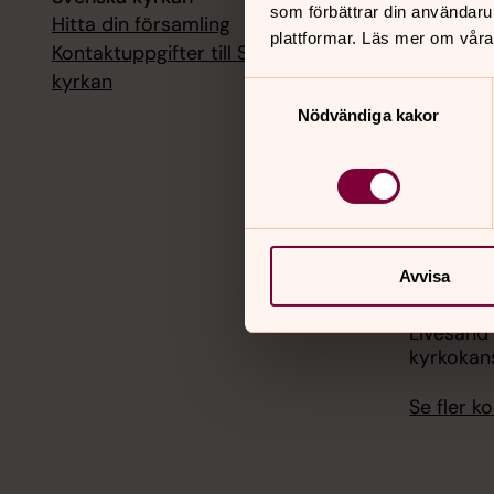
som förbättrar din användaru
Hitta din församling
Livesänd
plattformar. Läs mer om våra
kyrkokans
Kontaktuppgifter till Svenska
kyrkan
Samtyckesval
18 augusti
Nödvändiga kakor
Livesänd
kyrkokans
25 august
Livesänd
kyrkokans
Avvisa
1 septemb
Livesänd
kyrkokans
Se fler 