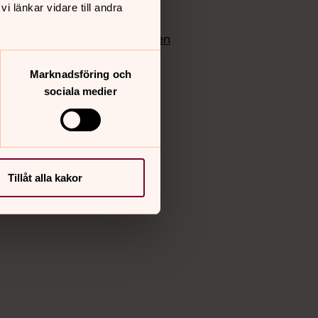
 länkar vidare till andra
edlem
Instagram
Vimeo
yrkan
Bloggportalen
Marknadsföring och
sociala medier
Tillåt alla kakor