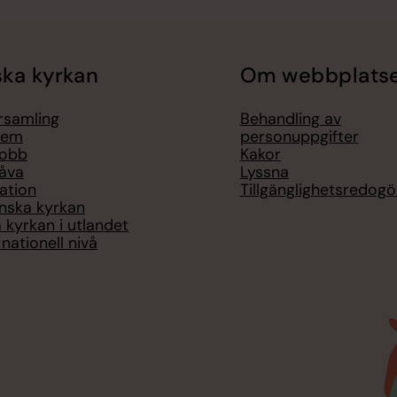
ka kyrkan
Om webbplats
örsamling
Behandling av
lem
personuppgifter
jobb
Kakor
åva
Lyssna
ation
Tillgänglighetsredogö
nska kyrkan
 kyrkan i utlandet
nationell nivå