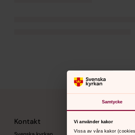
Tillbaka till toppen
Tillbaka till innehållet
Samtycke
Kontakt
Kalend
Vi använder kakor
Vissa av våra kakor (cookies
Svenska kyrkan
11 augusti