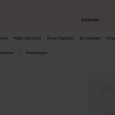
Kalender
hövs
Hjälp och stöd
Årets högtider
Bli medlem
Kris
h platser
Södra längan