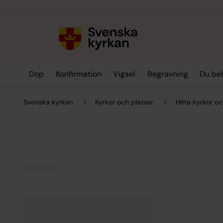
Till innehållet
Till undermeny
Dop
Konfirmation
Vigsel
Begravning
Du be
Svenska kyrkan
Kyrkor och platser
Hitta kyrkor oc