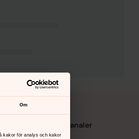
Om
Sociala kanaler
å kakor för analys och kakor
Facebook