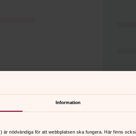
Information
er
Hitta snabbt
) är nödvändiga för att webbplatsen ska fungera. Här finns ocks
Hjälp och stöd
 11.00