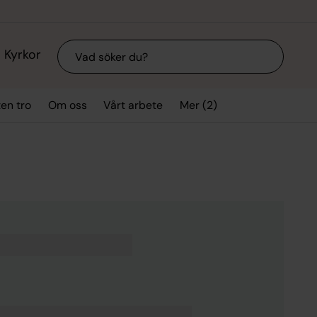
Sök
Kyrkor
Mer (2)
ten tro
Om oss
Vårt arbete