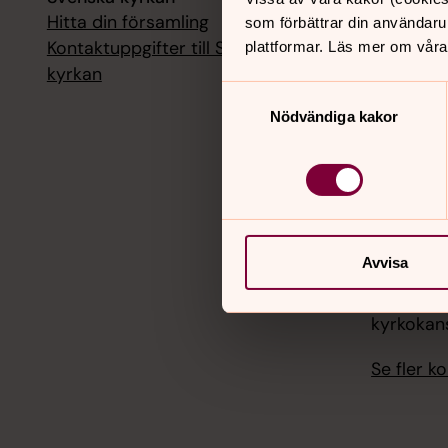
Hitta din församling
Livesänd
som förbättrar din användaru
kyrkokans
Kontaktuppgifter till Svenska
plattformar. Läs mer om våra
kyrkan
18 augusti
Samtyckesval
Livesänd
Nödvändiga kakor
kyrkokans
25 august
Livesänd
kyrkokans
Avvisa
1 septemb
Livesänd
kyrkokans
Se fler 