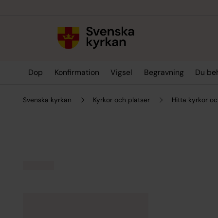
Till innehållet
Till undermeny
Dop
Konfirmation
Vigsel
Begravning
Du be
Svenska kyrkan
Kyrkor och platser
Hitta kyrkor oc