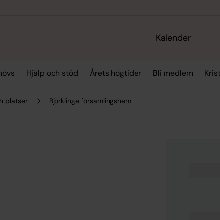
Kalender
hövs
Hjälp och stöd
Årets högtider
Bli medlem
Kris
h platser
Björklinge församlingshem