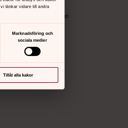
edlem
Instagram
 länkar vidare till andra
Vimeo
yrkan
Bloggportalen
Marknadsföring och
sociala medier
Tillåt alla kakor