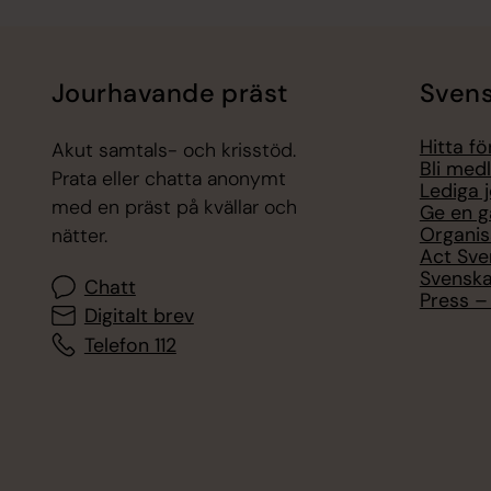
Jourhavande präst
Svens
Hitta f
Akut samtals- och krisstöd.
Bli med
Prata eller chatta anonymt
Lediga 
med en präst på kvällar och
Ge en g
Organis
nätter.
Act Sve
Svenska
Chatt
Press – 
Digitalt brev
Telefon 112