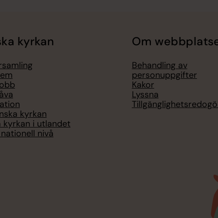
ka kyrkan
Om webbplats
örsamling
Behandling av
lem
personuppgifter
jobb
Kakor
åva
Lyssna
ation
Tillgänglighetsredogö
nska kyrkan
 kyrkan i utlandet
nationell nivå