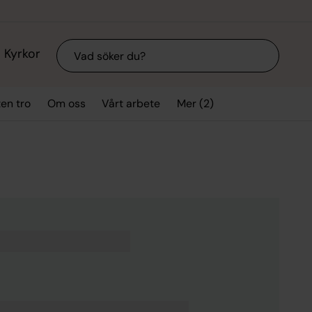
Sök
Kyrkor
Mer (2)
ten tro
Om oss
Vårt arbete