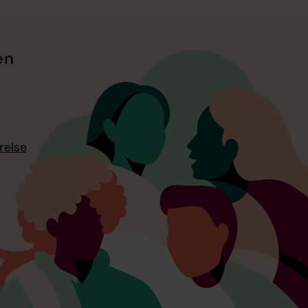
en
relse