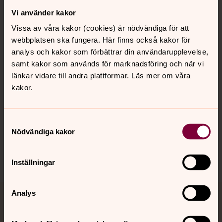
Vi använder kakor
Kontakt
Vissa av våra kakor (cookies) är nödvändiga för att
webbplatsen ska fungera. Här finns också kakor för
Kalender
analys och kakor som förbättrar din användarupplevelse,
samt kakor som används för marknadsföring och när vi
länkar vidare till andra plattformar. Läs mer om våra
kakor.
Hitta snabbt
Samtyckesval
Sociala kanaler
Nödvändiga kakor
Inställningar
Analys
Jourhavande präst