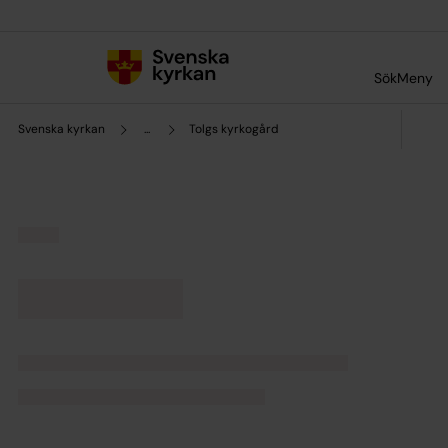
Till innehållet
Till undermeny
Sök
Meny
Svenska kyrkan
...
Tolgs kyrkogård