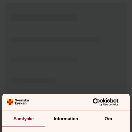
Tillbaka till toppen
Tillbaka till innehållet
Samtycke
Information
Om