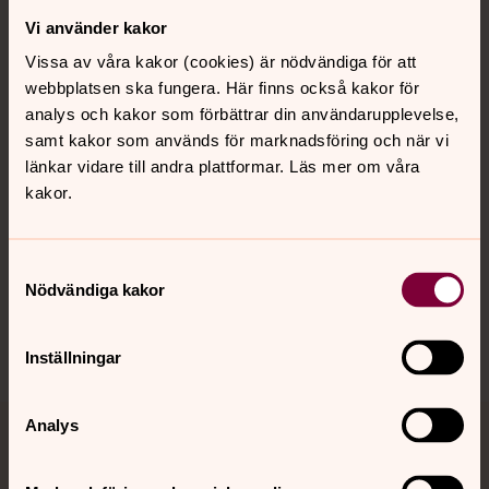
Vi använder kakor
Kontakt
Vissa av våra kakor (cookies) är nödvändiga för att
webbplatsen ska fungera. Här finns också kakor för
Kalender
analys och kakor som förbättrar din användarupplevelse,
samt kakor som används för marknadsföring och när vi
länkar vidare till andra plattformar. Läs mer om våra
kakor.
Hitta snabbt
Samtyckesval
Sociala kanaler
Nödvändiga kakor
Inställningar
Analys
Jourhavande präst