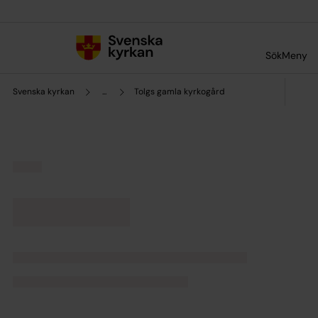
Till innehållet
Till undermeny
Sök
Meny
Svenska kyrkan
...
Tolgs gamla kyrkogård