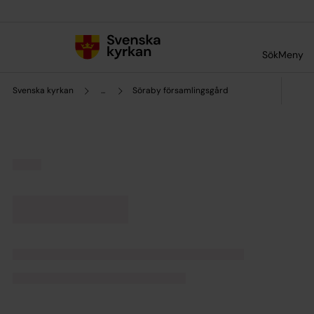
Till innehållet
Till undermeny
Sök
Meny
Svenska kyrkan
...
Söraby församlingsgård