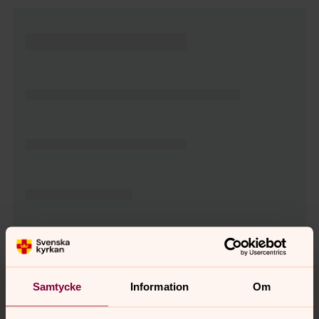
Tillbaka till toppen
Tillbaka till innehållet
Samtycke
Information
Om