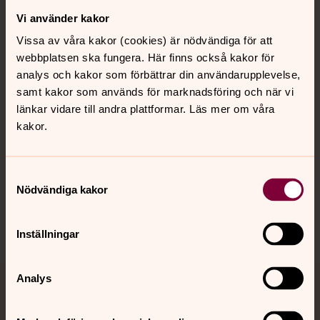
Vi använder kakor
Kontakt
Vissa av våra kakor (cookies) är nödvändiga för att
webbplatsen ska fungera. Här finns också kakor för
Kalender
analys och kakor som förbättrar din användarupplevelse,
samt kakor som används för marknadsföring och när vi
länkar vidare till andra plattformar. Läs mer om våra
kakor.
Hitta snabbt
Samtyckesval
Sociala kanaler
Nödvändiga kakor
Inställningar
Analys
Jourhavande präst